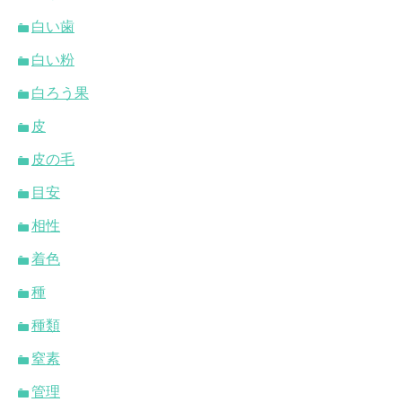
白い歯
白い粉
白ろう果
皮
皮の毛
目安
相性
着色
種
種類
窒素
管理