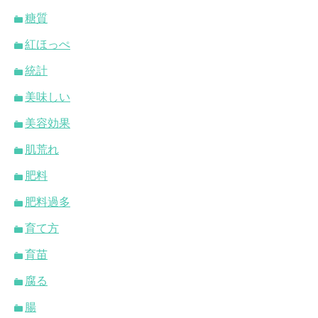
糖質
紅ほっぺ
統計
美味しい
美容効果
肌荒れ
肥料
肥料過多
育て方
育苗
腐る
腸