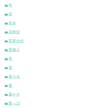
色
花
花弁
花粉症
花芽分化
苗植え
苺
茎
落ちる
葉
葉かき
葉っぱ