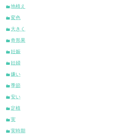
地植え
変色
大きく
奇形果
妊娠
妊婦
嫌い
季節
安い
定植
実
実時期