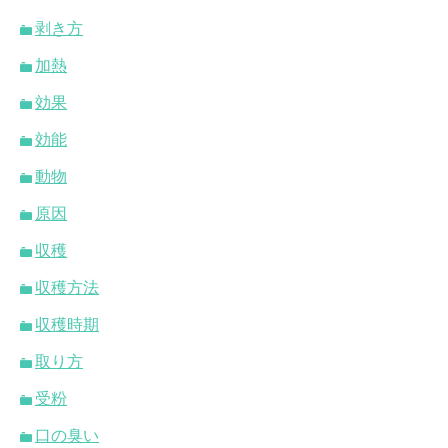
剥き方
加熱
効果
効能
動物
原因
収穫
収穫方法
収穫時期
取り方
受粉
口の臭い