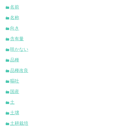
名前
名称
向き
含有量
咲かない
品種
品種改良
嘔吐
国産
土
土壌
土耕栽培