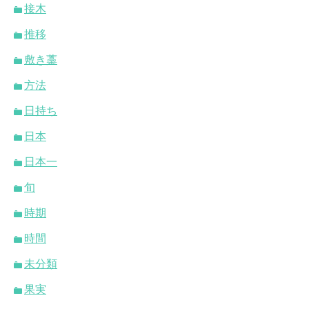
接木
推移
敷き藁
方法
日持ち
日本
日本一
旬
時期
時間
未分類
果実