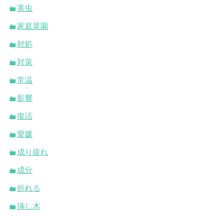
害虫
家庭菜園
対処
対策
常温
影響
復活
愛媛
成り疲れ
成分
折れる
挿し木