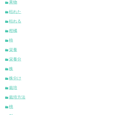
果物
枯れた
枯れる
柑橘
柿
栄養
栄養分
株
株分け
栽培
栽培方法
桃