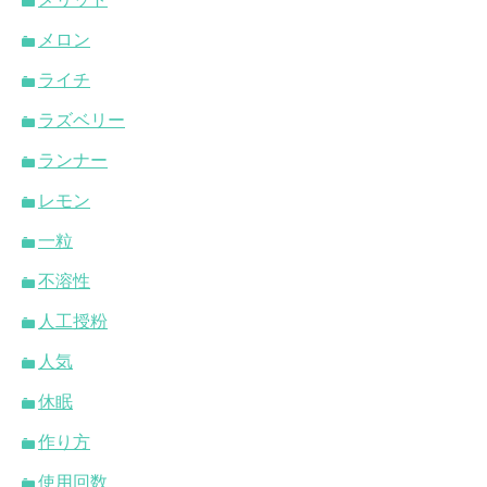
メロン
ライチ
ラズベリー
ランナー
レモン
一粒
不溶性
人工授粉
人気
休眠
作り方
使用回数