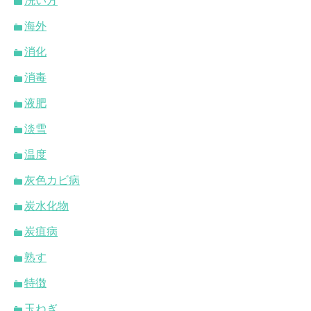
洗い方
海外
消化
消毒
液肥
淡雪
温度
灰色カビ病
炭水化物
炭疽病
熟す
特徴
玉ねぎ