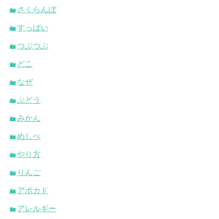
さくらんぼ
すっぱい
つぶつぶ
どこ
なぜ
ぶどう
みかん
めしべ
やり方
りんご
アボカド
アレルギー