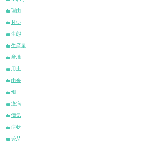
理由
甘い
生態
生産量
産地
用土
由来
畑
疫病
病気
症状
発芽