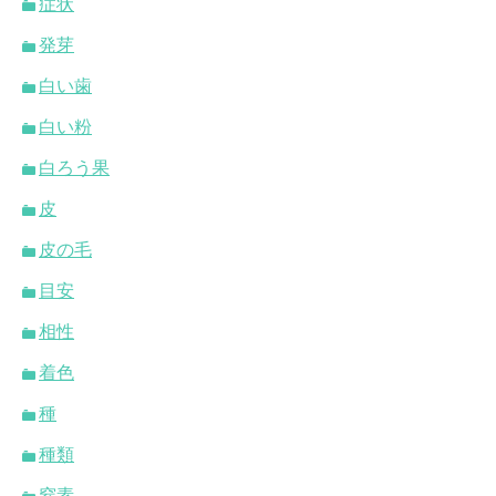
症状
発芽
白い歯
白い粉
白ろう果
皮
皮の毛
目安
相性
着色
種
種類
窒素