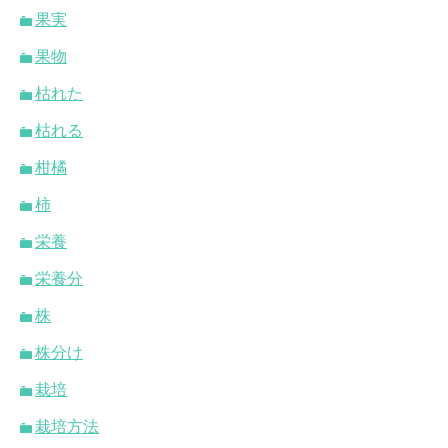
果実
果物
枯れた
枯れる
柑橘
柿
栄養
栄養分
株
株分け
栽培
栽培方法