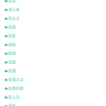
出荷
初心者
剥き方
加熱
効果
効能
動物
原因
収穫
収穫方法
収穫時期
取り方
受粉