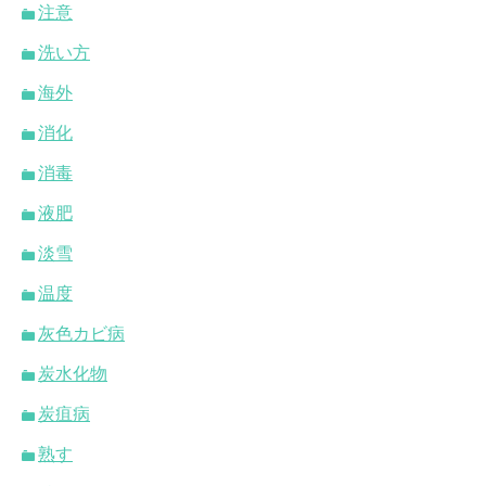
注意
洗い方
海外
消化
消毒
液肥
淡雪
温度
灰色カビ病
炭水化物
炭疽病
熟す