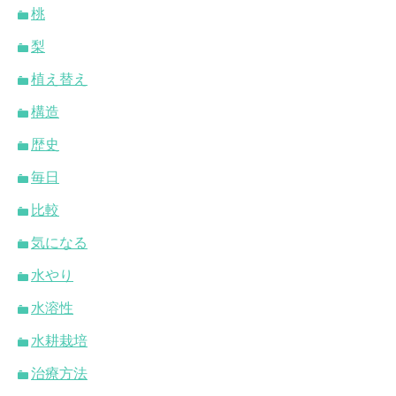
桃
梨
植え替え
構造
歴史
毎日
比較
気になる
水やり
水溶性
水耕栽培
治療方法