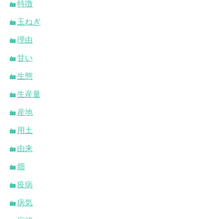
特徴
玉ねぎ
理由
甘い
生態
生産量
産地
用土
由来
畑
疫病
病気