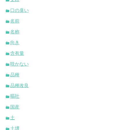
口の臭い
名前
名称
向き
含有量
咲かない
品種
品種改良
嘔吐
国産
土
土壌