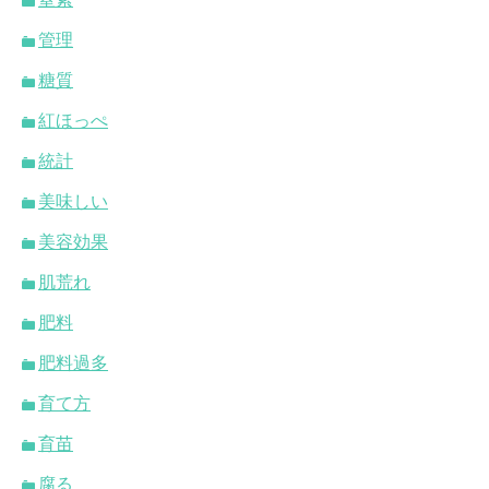
管理
糖質
紅ほっぺ
統計
美味しい
美容効果
肌荒れ
肥料
肥料過多
育て方
育苗
腐る