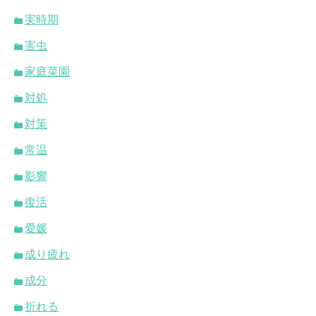
実時期
害虫
家庭菜園
対処
対策
常温
影響
復活
愛媛
成り疲れ
成分
折れる