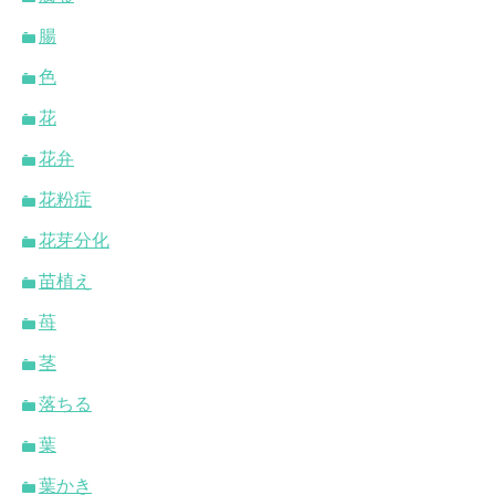
腸
色
花
花弁
花粉症
花芽分化
苗植え
苺
茎
落ちる
葉
葉かき