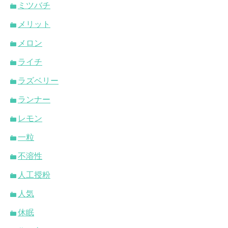
ミツバチ
メリット
メロン
ライチ
ラズベリー
ランナー
レモン
一粒
不溶性
人工授粉
人気
休眠