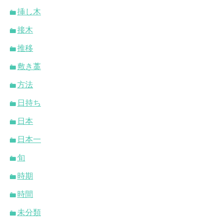
挿し木
接木
推移
敷き藁
方法
日持ち
日本
日本一
旬
時期
時間
未分類