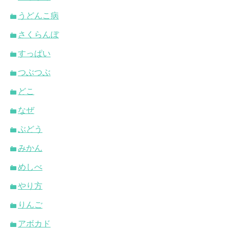
うどんこ病
さくらんぼ
すっぱい
つぶつぶ
どこ
なぜ
ぶどう
みかん
めしべ
やり方
りんご
アボカド