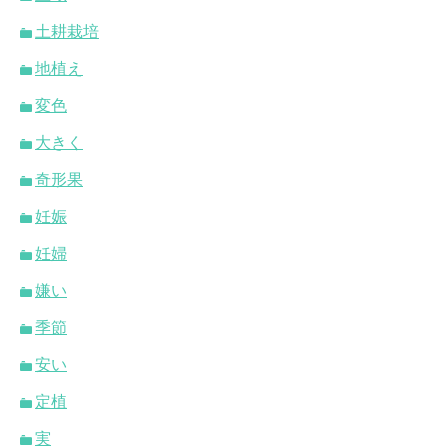
土耕栽培
地植え
変色
大きく
奇形果
妊娠
妊婦
嫌い
季節
安い
定植
実