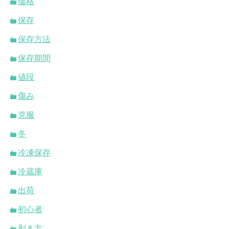
価格
保存
保存方法
保存期間
値段
傷み
克服
冬
冷凍保存
冷蔵庫
出荷
初心者
剥き方