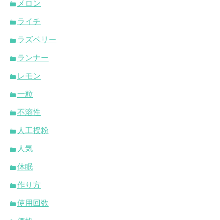
メロン
ライチ
ラズベリー
ランナー
レモン
一粒
不溶性
人工授粉
人気
休眠
作り方
使用回数