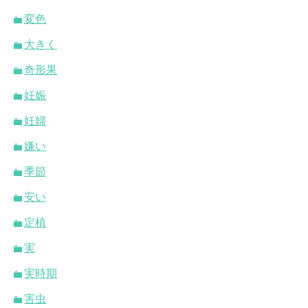
変色
大きく
奇形果
妊娠
妊婦
嫌い
季節
安い
定植
実
実時期
害虫