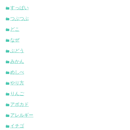
すっぱい
つぶつぶ
どこ
なぜ
ぶどう
みかん
めしべ
やり方
りんご
アボカド
アレルギー
イチゴ