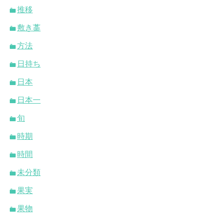
推移
敷き藁
方法
日持ち
日本
日本一
旬
時期
時間
未分類
果実
果物