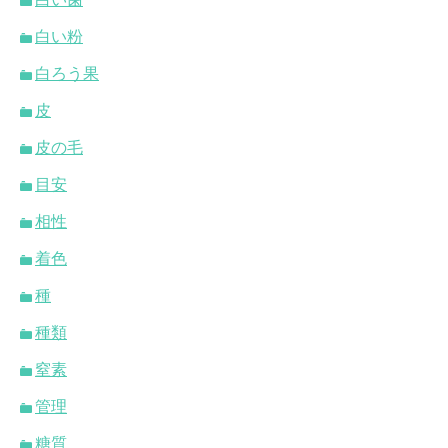
白い粉
白ろう果
皮
皮の毛
目安
相性
着色
種
種類
窒素
管理
糖質