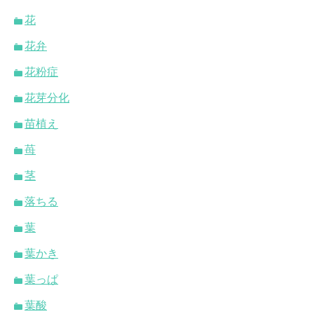
花
花弁
花粉症
花芽分化
苗植え
苺
茎
落ちる
葉
葉かき
葉っぱ
葉酸