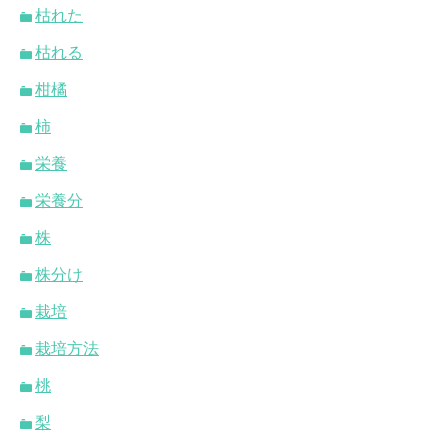
枯れた
枯れる
柑橘
柿
栄養
栄養分
株
株分け
栽培
栽培方法
桃
梨