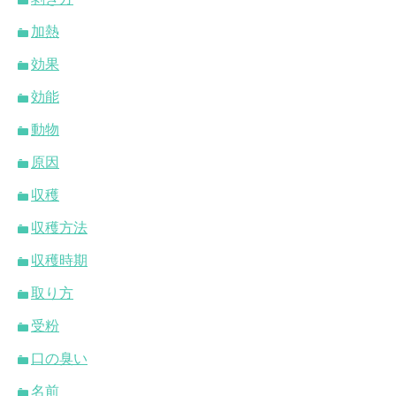
加熱
効果
効能
動物
原因
収穫
収穫方法
収穫時期
取り方
受粉
口の臭い
名前