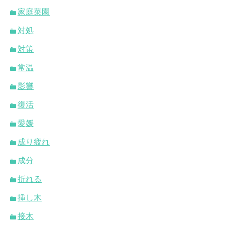
家庭菜園
対処
対策
常温
影響
復活
愛媛
成り疲れ
成分
折れる
挿し木
接木