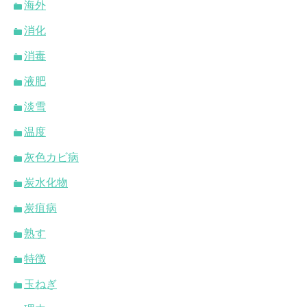
海外
消化
消毒
液肥
淡雪
温度
灰色カビ病
炭水化物
炭疽病
熟す
特徴
玉ねぎ