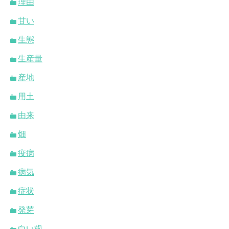
理由
甘い
生態
生産量
産地
用土
由来
畑
疫病
病気
症状
発芽
白い歯