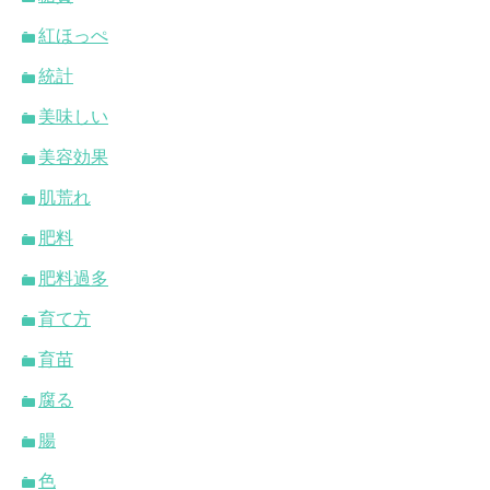
紅ほっぺ
統計
美味しい
美容効果
肌荒れ
肥料
肥料過多
育て方
育苗
腐る
腸
色