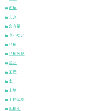
名称
向き
含有量
咲かない
品種
品種改良
嘔吐
国産
土
土壌
土耕栽培
地植え