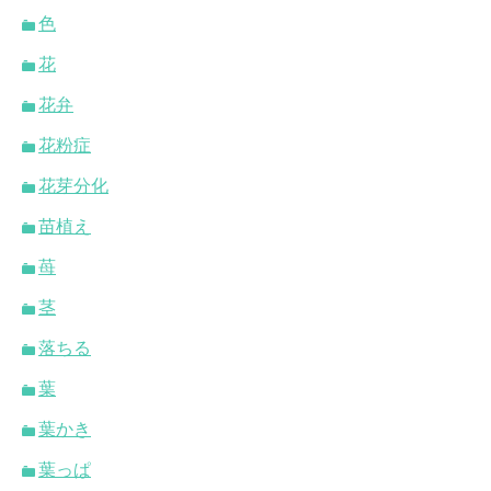
色
花
花弁
花粉症
花芽分化
苗植え
苺
茎
落ちる
葉
葉かき
葉っぱ