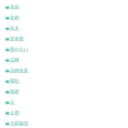
名前
名称
向き
含有量
咲かない
品種
品種改良
嘔吐
国産
土
土壌
土耕栽培