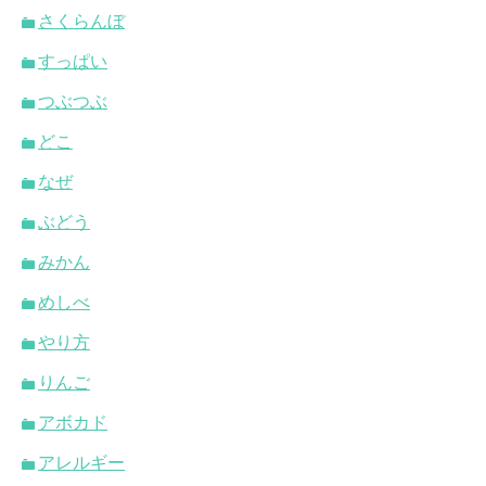
さくらんぼ
すっぱい
つぶつぶ
どこ
なぜ
ぶどう
みかん
めしべ
やり方
りんご
アボカド
アレルギー