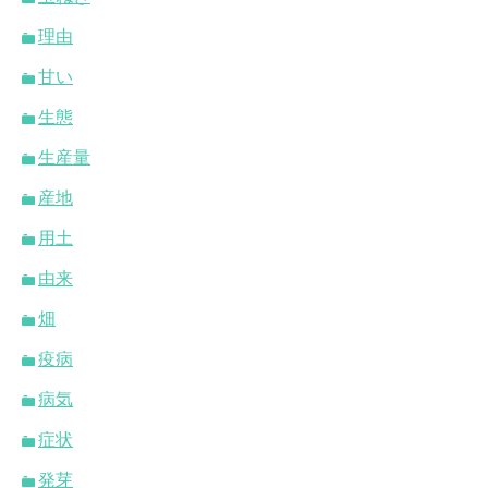
理由
甘い
生態
生産量
産地
用土
由来
畑
疫病
病気
症状
発芽