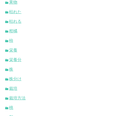
果物
枯れた
枯れる
柑橘
柿
栄養
栄養分
株
株分け
栽培
栽培方法
桃