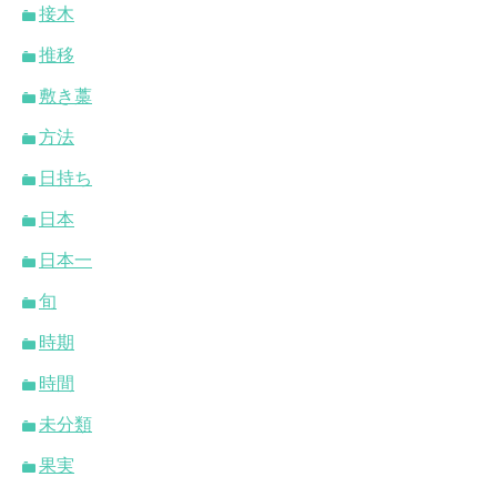
接木
推移
敷き藁
方法
日持ち
日本
日本一
旬
時期
時間
未分類
果実