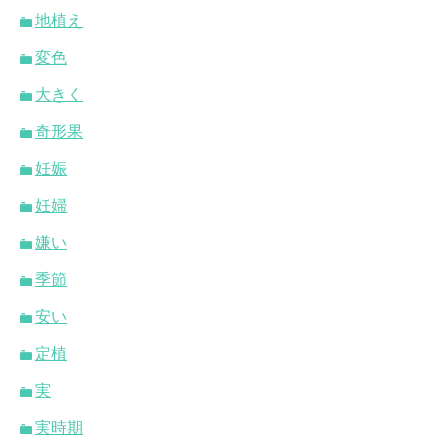
地植え
変色
大きく
奇形果
妊娠
妊婦
嫌い
季節
安い
定植
実
実時期