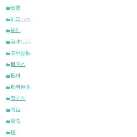
糖質
紅ほっぺ
統計
美味しい
美容効果
肌荒れ
肥料
肥料過多
育て方
育苗
腐る
腸