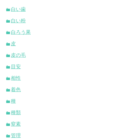
白い歯
白い粉
白ろう果
皮
皮の毛
目安
相性
着色
種
種類
窒素
管理