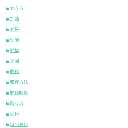
剥き方
加熱
効果
効能
動物
原因
収穫
収穫方法
収穫時期
取り方
受粉
口の臭い