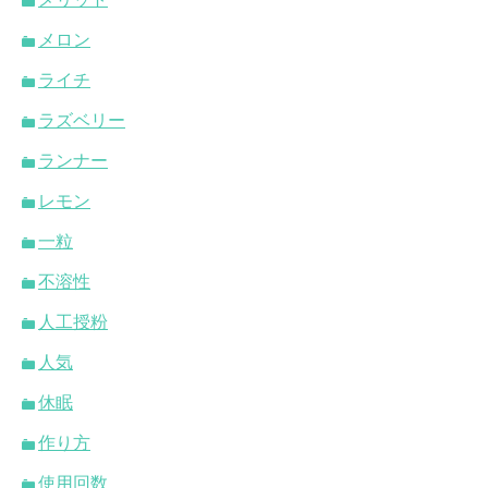
メロン
ライチ
ラズベリー
ランナー
レモン
一粒
不溶性
人工授粉
人気
休眠
作り方
使用回数