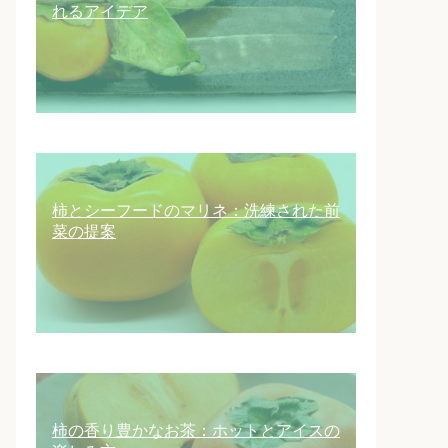
れるアイデア
柿とシーフードのマリネ：洗練された前
菜の提案
柿の香り豊かなお茶：ホットとアイスの