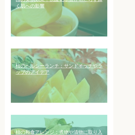
く肌への影響
柿のヘルシーランチ：サンドイッチやラ
ップのアイデア
柿の和食アレンジ：煮物や漬物に取り入