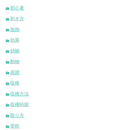
初心者
剥き方
加熱
効果
効能
動物
原因
収穫
収穫方法
収穫時期
取り方
受粉