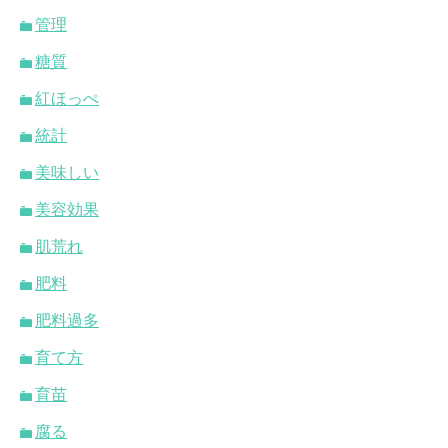
管理
糖質
紅ほっぺ
統計
美味しい
美容効果
肌荒れ
肥料
肥料過多
育て方
育苗
腐る