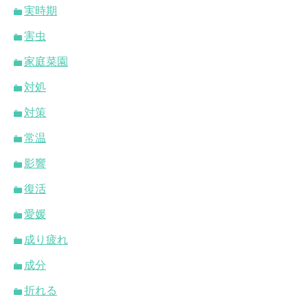
実時期
害虫
家庭菜園
対処
対策
常温
影響
復活
愛媛
成り疲れ
成分
折れる