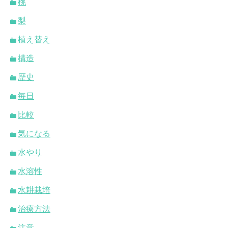
桃
梨
植え替え
構造
歴史
毎日
比較
気になる
水やり
水溶性
水耕栽培
治療方法
注意