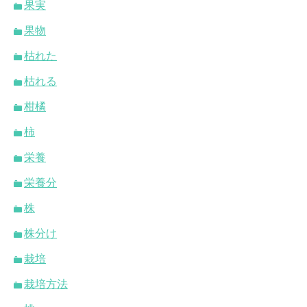
果実
果物
枯れた
枯れる
柑橘
柿
栄養
栄養分
株
株分け
栽培
栽培方法