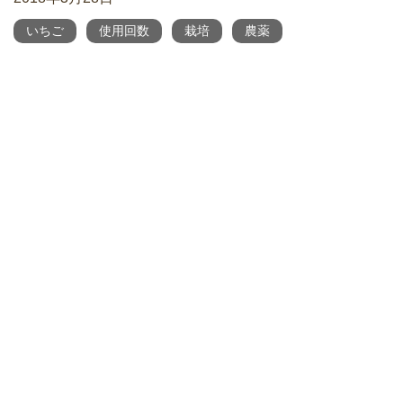
いちご
使用回数
栽培
農薬