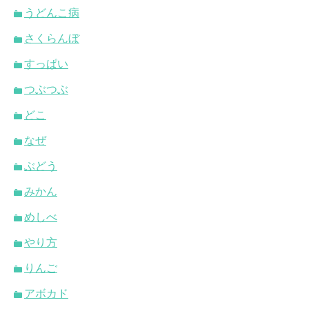
うどんこ病
さくらんぼ
すっぱい
つぶつぶ
どこ
なぜ
ぶどう
みかん
めしべ
やり方
りんご
アボカド