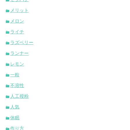
メリット
メロン
ライチ
ラズベリー
ランナー
レモン
一粒
不溶性
人工授粉
人気
休眠
作り方