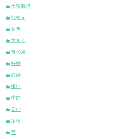
土耕栽培
地植え
変色
大きく
奇形果
妊娠
妊婦
嫌い
季節
安い
定植
実