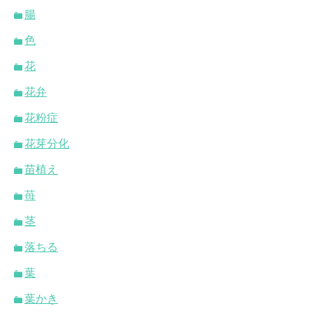
腸
色
花
花弁
花粉症
花芽分化
苗植え
苺
茎
落ちる
葉
葉かき