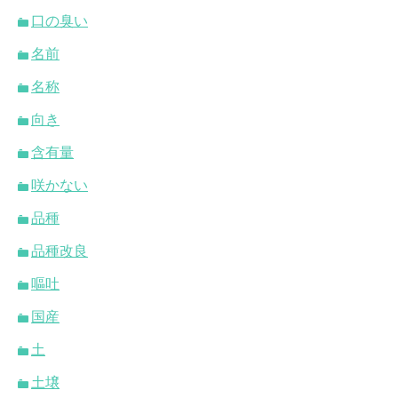
口の臭い
名前
名称
向き
含有量
咲かない
品種
品種改良
嘔吐
国産
土
土壌