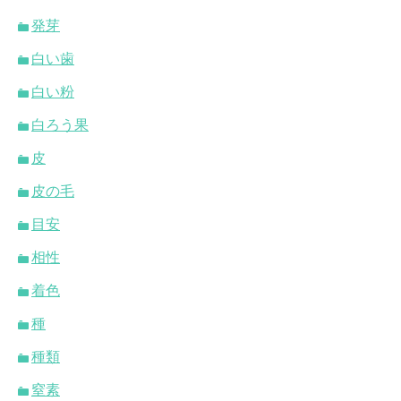
発芽
白い歯
白い粉
白ろう果
皮
皮の毛
目安
相性
着色
種
種類
窒素