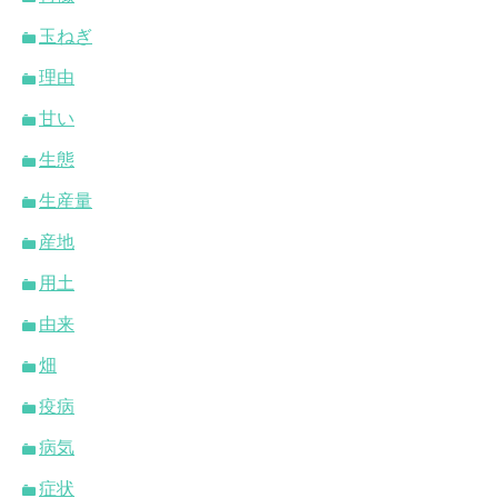
玉ねぎ
理由
甘い
生態
生産量
産地
用土
由来
畑
疫病
病気
症状