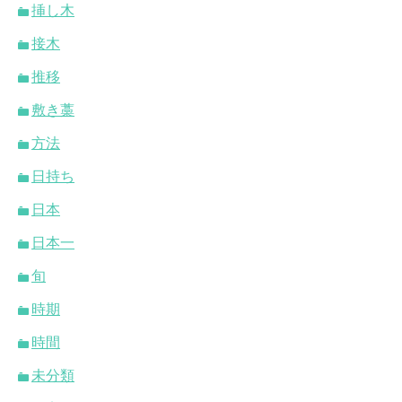
挿し木
接木
推移
敷き藁
方法
日持ち
日本
日本一
旬
時期
時間
未分類