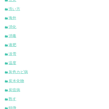
洗い方
海外
消化
消毒
液肥
淡雪
温度
灰色カビ病
炭水化物
炭疽病
熟す
特徴