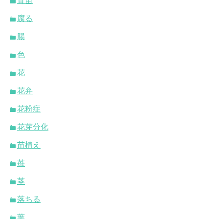
育苗
腐る
腸
色
花
花弁
花粉症
花芽分化
苗植え
苺
茎
落ちる
葉