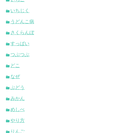
いちじく
うどんこ病
さくらんぼ
すっぱい
つぶつぶ
どこ
なぜ
ぶどう
みかん
めしべ
やり方
りんご