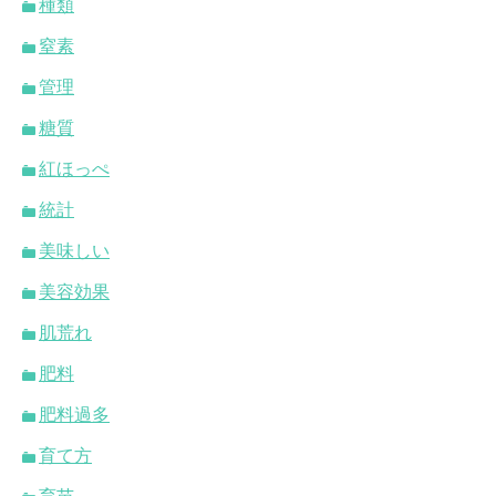
種類
窒素
管理
糖質
紅ほっぺ
統計
美味しい
美容効果
肌荒れ
肥料
肥料過多
育て方