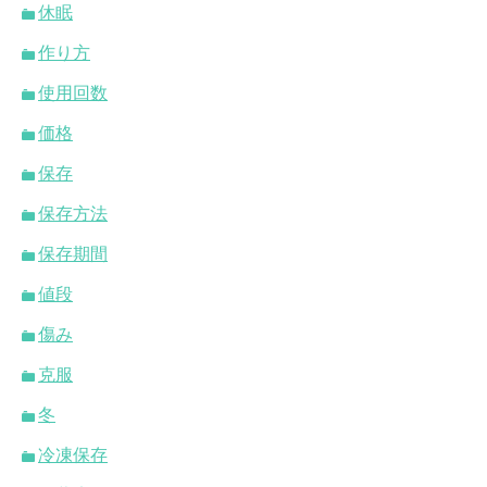
休眠
作り方
使用回数
価格
保存
保存方法
保存期間
値段
傷み
克服
冬
冷凍保存