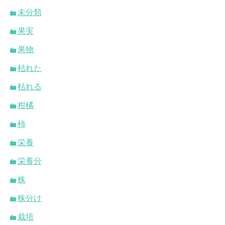
未分類
果実
果物
枯れた
枯れる
柑橘
柿
栄養
栄養分
株
株分け
栽培