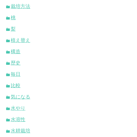
栽培方法
桃
梨
植え替え
構造
歴史
毎日
比較
気になる
水やり
水溶性
水耕栽培