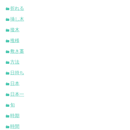
折れる
挿し木
接木
推移
敷き藁
方法
日持ち
日本
日本一
旬
時期
時間