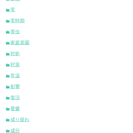
実
実時期
害虫
家庭菜園
対処
対策
常温
影響
復活
愛媛
成り疲れ
成分