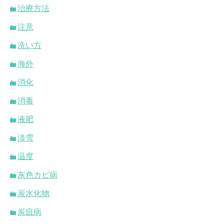
治療方法
注意
洗い方
海外
消化
消毒
液肥
淡雪
温度
灰色カビ病
炭水化物
炭疽病