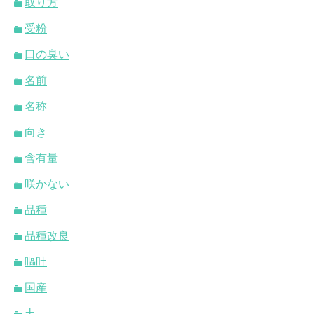
取り方
受粉
口の臭い
名前
名称
向き
含有量
咲かない
品種
品種改良
嘔吐
国産
土