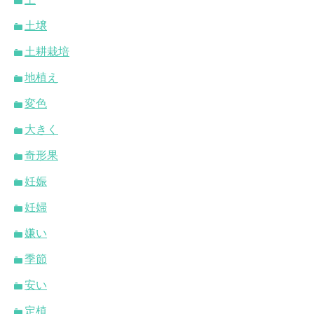
土壌
土耕栽培
地植え
変色
大きく
奇形果
妊娠
妊婦
嫌い
季節
安い
定植