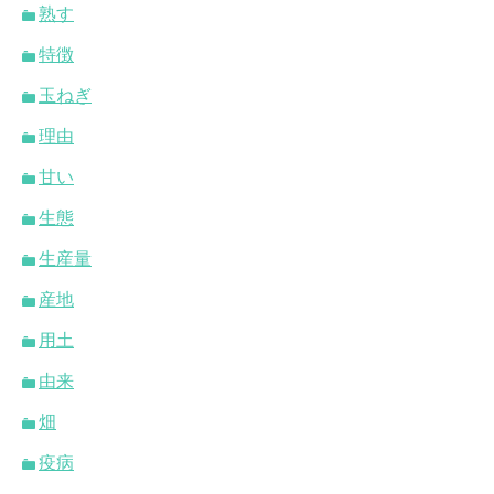
熟す
特徴
玉ねぎ
理由
甘い
生態
生産量
産地
用土
由来
畑
疫病