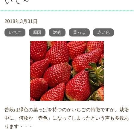
いて～
2018年3月31日
いちご
原因
対処
葉っぱ
赤い色
普段は緑色の葉っぱを持つのがいちごの特徴ですが、栽培
中に、何枚か「赤色」になってしまったという声も多数あ
ります・・・