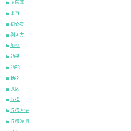
冷蔵庫
出荷
初心者
剥き方
加熱
効果
効能
動物
原因
収穫
収穫方法
収穫時期