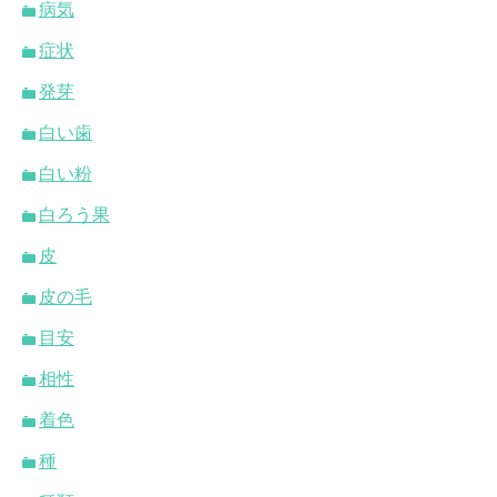
病気
症状
発芽
白い歯
白い粉
白ろう果
皮
皮の毛
目安
相性
着色
種