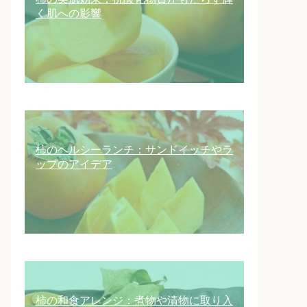
く肌への影響
柿のヘルシーランチ：サンドイッチやラ
ップのアイデア
柿の和食アレンジ：煮物や漬物に取り入