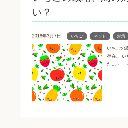
い？
2018年3月7日
いちご
ネット
対策
いちごの
存在。 
た…・・