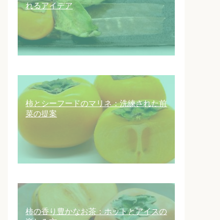
れるアイデア
柿とシーフードのマリネ：洗練された前
菜の提案
柿の香り豊かなお茶：ホットとアイスの