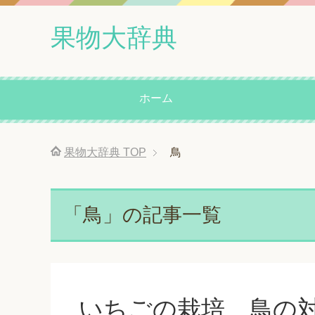
果物大辞典
ホーム
果物大辞典
TOP
鳥
「鳥」の記事一覧
いちごの栽培、鳥の