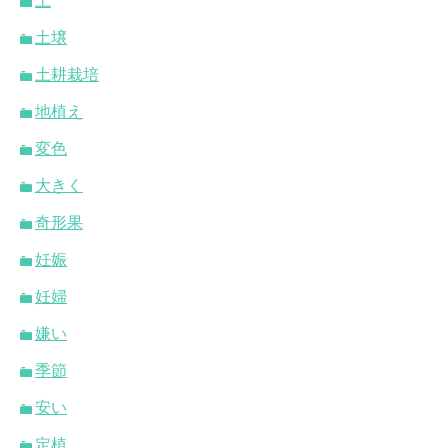
土
土壌
土耕栽培
地植え
変色
大きく
奇形果
妊娠
妊婦
嫌い
季節
安い
定植