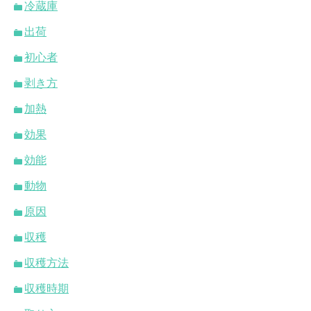
冷蔵庫
出荷
初心者
剥き方
加熱
効果
効能
動物
原因
収穫
収穫方法
収穫時期