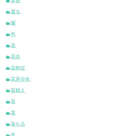
育苗
腐る
腸
色
花
花弁
花粉症
花芽分化
苗植え
苺
茎
落ちる
葉