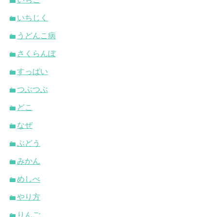
いちじく
うどんこ病
さくらんぼ
すっぱい
つぶつぶ
どこ
なぜ
ぶどう
みかん
めしべ
やり方
りんご