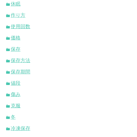
休眠
作り方
使用回数
価格
保存
保存方法
保存期間
値段
傷み
克服
冬
冷凍保存