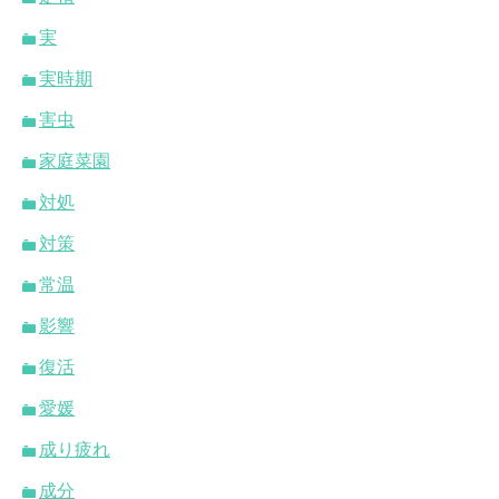
実
実時期
害虫
家庭菜園
対処
対策
常温
影響
復活
愛媛
成り疲れ
成分