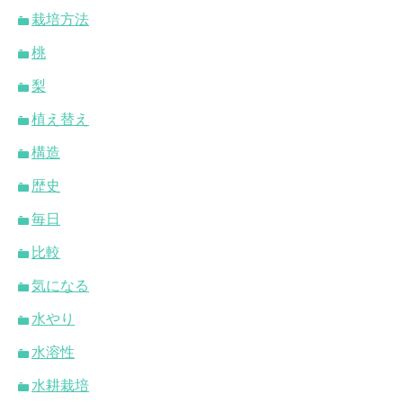
栽培方法
桃
梨
植え替え
構造
歴史
毎日
比較
気になる
水やり
水溶性
水耕栽培