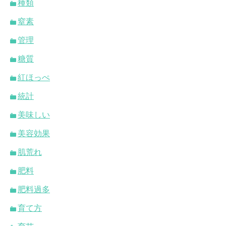
種類
窒素
管理
糖質
紅ほっぺ
統計
美味しい
美容効果
肌荒れ
肥料
肥料過多
育て方