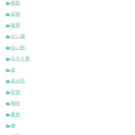
病気
症状
発芽
白い歯
白い粉
白ろう果
皮
皮の毛
目安
相性
着色
種