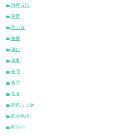
治療方法
注意
洗い方
海外
消化
消毒
液肥
淡雪
温度
灰色カビ病
炭水化物
炭疽病