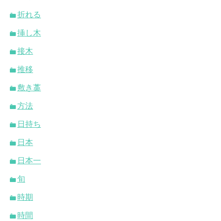
折れる
挿し木
接木
推移
敷き藁
方法
日持ち
日本
日本一
旬
時期
時間