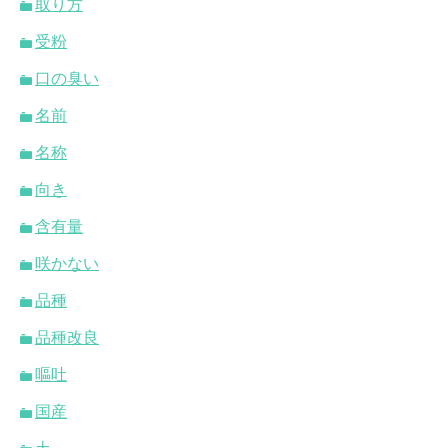
取り方
受粉
口の臭い
名前
名称
向き
含有量
咲かない
品種
品種改良
嘔吐
国産