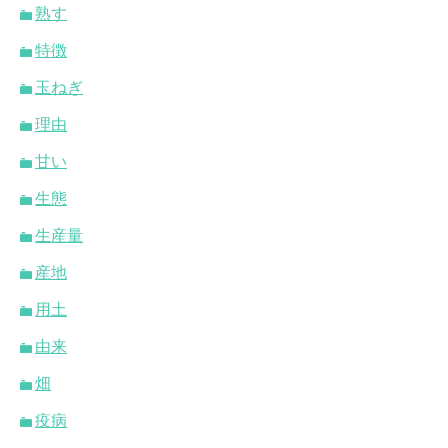
熟す
特徴
玉ねぎ
理由
甘い
生態
生産量
産地
用土
由来
畑
疫病