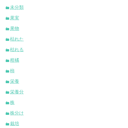
未分類
果実
果物
枯れた
枯れる
柑橘
柿
栄養
栄養分
株
株分け
栽培