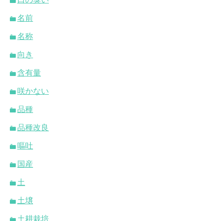
名前
名称
向き
含有量
咲かない
品種
品種改良
嘔吐
国産
土
土壌
土耕栽培