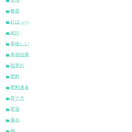
管理
糖質
紅ほっぺ
統計
美味しい
美容効果
肌荒れ
肥料
肥料過多
育て方
育苗
腐る
腸