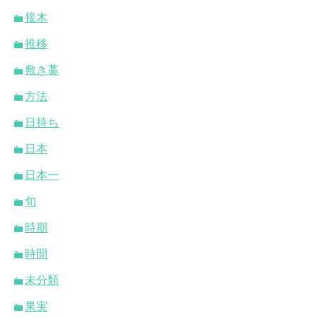
接木
推移
敷き藁
方法
日持ち
日本
日本一
旬
時期
時間
未分類
果実