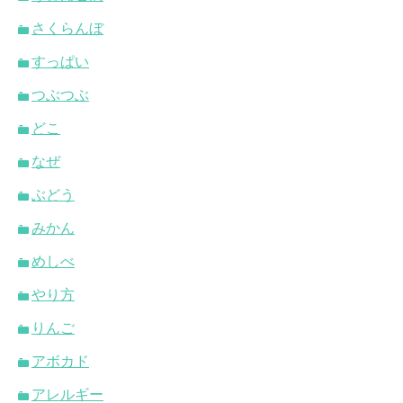
さくらんぼ
すっぱい
つぶつぶ
どこ
なぜ
ぶどう
みかん
めしべ
やり方
りんご
アボカド
アレルギー