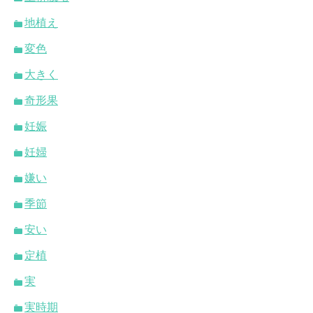
地植え
変色
大きく
奇形果
妊娠
妊婦
嫌い
季節
安い
定植
実
実時期