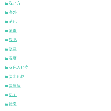
洗い方
海外
消化
消毒
液肥
淡雪
温度
灰色カビ病
炭水化物
炭疽病
熟す
特徴