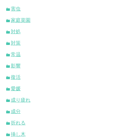
害虫
家庭菜園
対処
対策
常温
影響
復活
愛媛
成り疲れ
成分
折れる
挿し木