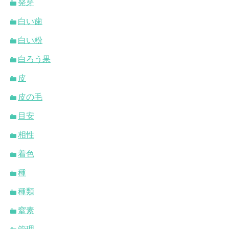
発芽
白い歯
白い粉
白ろう果
皮
皮の毛
目安
相性
着色
種
種類
窒素