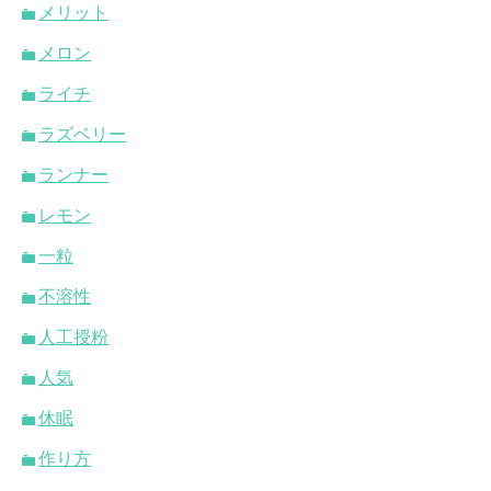
メリット
メロン
ライチ
ラズベリー
ランナー
レモン
一粒
不溶性
人工授粉
人気
休眠
作り方