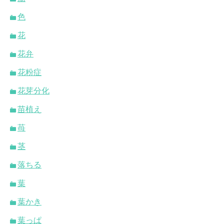
色
花
花弁
花粉症
花芽分化
苗植え
苺
茎
落ちる
葉
葉かき
葉っぱ