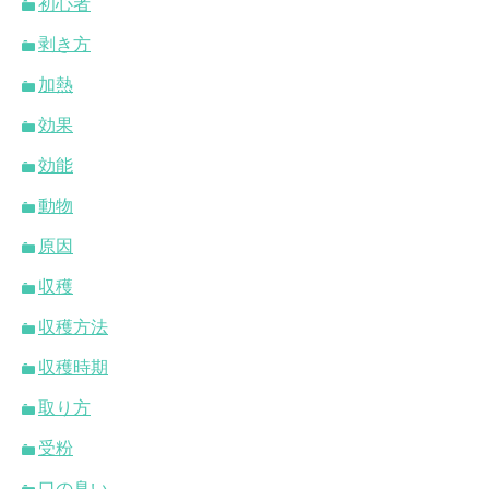
初心者
剥き方
加熱
効果
効能
動物
原因
収穫
収穫方法
収穫時期
取り方
受粉
口の臭い