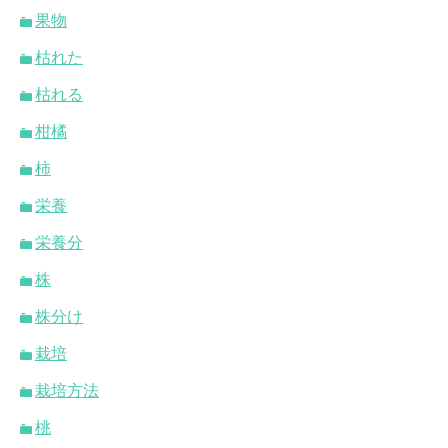
果物
枯れた
枯れる
柑橘
柿
栄養
栄養分
株
株分け
栽培
栽培方法
桃