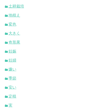
土耕栽培
地植え
変色
大きく
奇形果
妊娠
妊婦
嫌い
季節
安い
定植
実