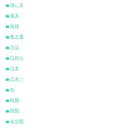
挿し木
接木
推移
敷き藁
方法
日持ち
日本
日本一
旬
時期
時間
未分類