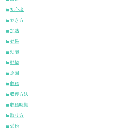
初心者
剥き方
加熱
効果
効能
動物
原因
収穫
収穫方法
収穫時期
取り方
受粉