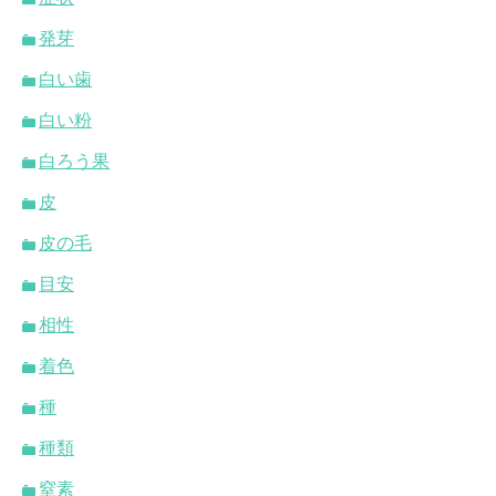
発芽
白い歯
白い粉
白ろう果
皮
皮の毛
目安
相性
着色
種
種類
窒素