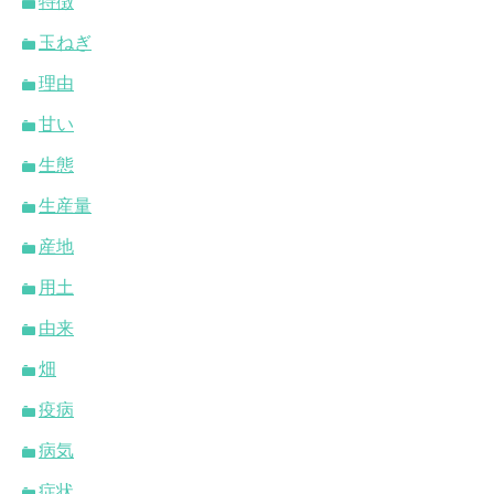
特徴
玉ねぎ
理由
甘い
生態
生産量
産地
用土
由来
畑
疫病
病気
症状