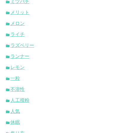
ミツバチ
メリット
メロン
ライチ
ラズベリー
ランナー
レモン
一粒
不溶性
人工授粉
人気
休眠