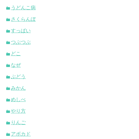
うどんこ病
さくらんぼ
すっぱい
つぶつぶ
どこ
なぜ
ぶどう
みかん
めしべ
やり方
りんご
アボカド