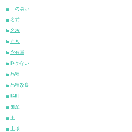
口の臭い
名前
名称
向き
含有量
咲かない
品種
品種改良
嘔吐
国産
土
土壌