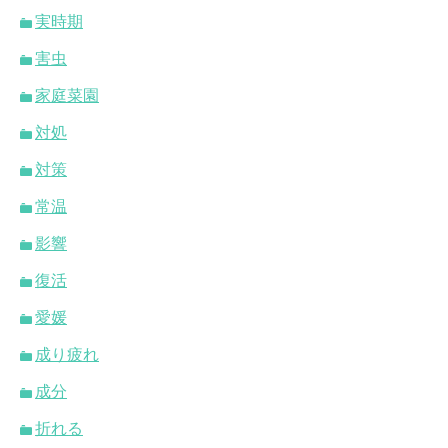
実時期
害虫
家庭菜園
対処
対策
常温
影響
復活
愛媛
成り疲れ
成分
折れる