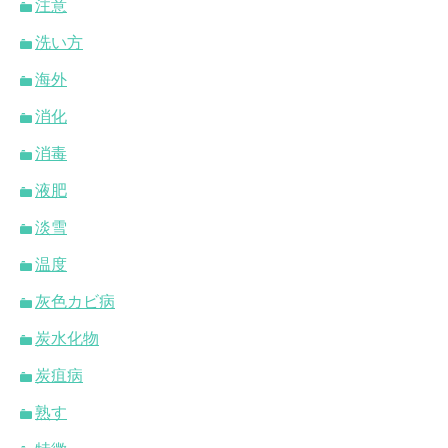
注意
洗い方
海外
消化
消毒
液肥
淡雪
温度
灰色カビ病
炭水化物
炭疽病
熟す