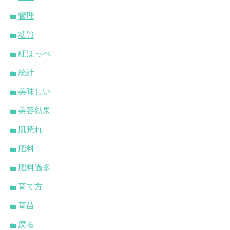
管理
糖質
紅ほっぺ
統計
美味しい
美容効果
肌荒れ
肥料
肥料過多
育て方
育苗
腐る