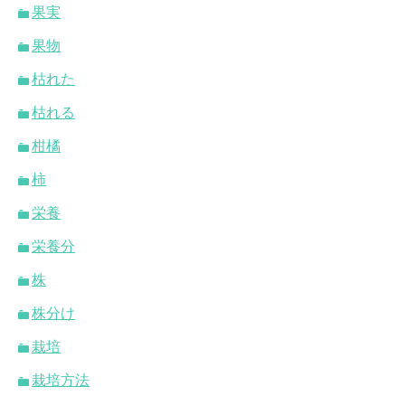
果実
果物
枯れた
枯れる
柑橘
柿
栄養
栄養分
株
株分け
栽培
栽培方法