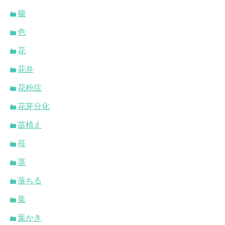
腸
色
花
花弁
花粉症
花芽分化
苗植え
苺
茎
落ちる
葉
葉かき