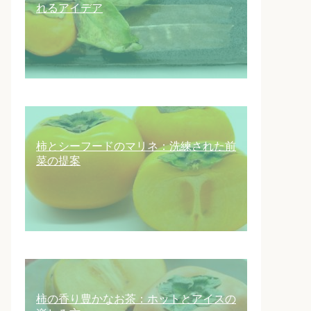
れるアイデア
柿とシーフードのマリネ：洗練された前
菜の提案
柿の香り豊かなお茶：ホットとアイスの