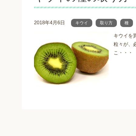
2018年4月6日
キウイ
取り方
種
キウイを
粒々が、
こ・・・