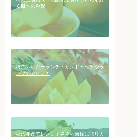
く肌への影響
柿のヘルシーランチ：サンドイッチやラ
ップのアイデア
柿の和食アレンジ：煮物や漬物に取り入