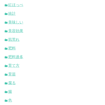
紅ほっぺ
統計
美味しい
美容効果
肌荒れ
肥料
肥料過多
育て方
育苗
腐る
腸
色