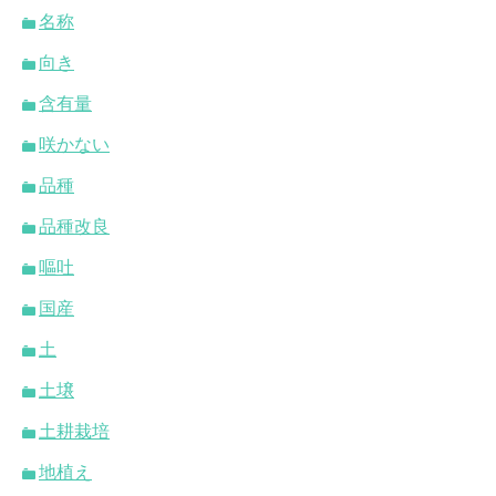
名称
向き
含有量
咲かない
品種
品種改良
嘔吐
国産
土
土壌
土耕栽培
地植え