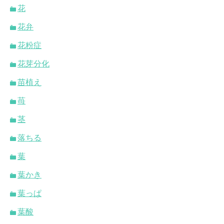
花
花弁
花粉症
花芽分化
苗植え
苺
茎
落ちる
葉
葉かき
葉っぱ
葉酸