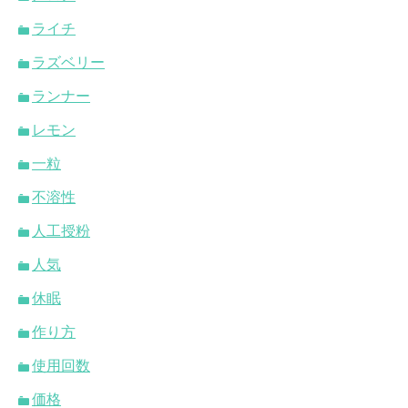
ライチ
ラズベリー
ランナー
レモン
一粒
不溶性
人工授粉
人気
休眠
作り方
使用回数
価格