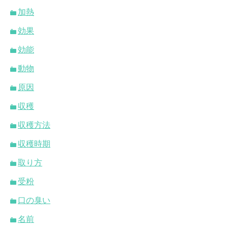
加熱
効果
効能
動物
原因
収穫
収穫方法
収穫時期
取り方
受粉
口の臭い
名前