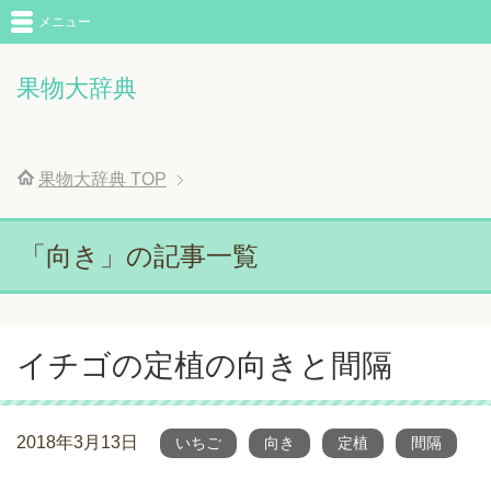
メニュー
果物大辞典
果物大辞典
TOP
「向き」の記事一覧
イチゴの定植の向きと間隔
2018年3月13日
いちご
向き
定植
間隔