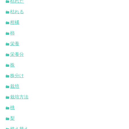
枯れた
枯れる
柑橘
柿
栄養
栄養分
株
株分け
栽培
栽培方法
桃
梨
植え替え