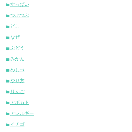
すっぱい
つぶつぶ
どこ
なぜ
ぶどう
みかん
めしべ
やり方
りんご
アボカド
アレルギー
イチゴ