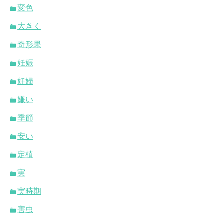
変色
大きく
奇形果
妊娠
妊婦
嫌い
季節
安い
定植
実
実時期
害虫