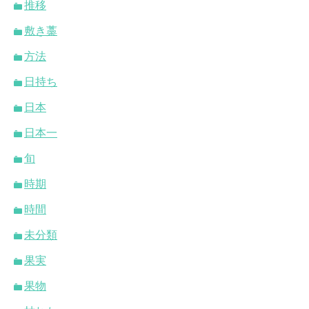
推移
敷き藁
方法
日持ち
日本
日本一
旬
時期
時間
未分類
果実
果物