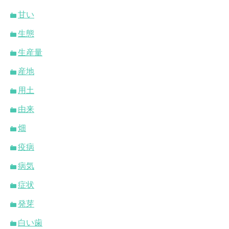
甘い
生態
生産量
産地
用土
由来
畑
疫病
病気
症状
発芽
白い歯