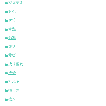
家庭菜園
対処
対策
常温
影響
復活
愛媛
成り疲れ
成分
折れる
挿し木
接木