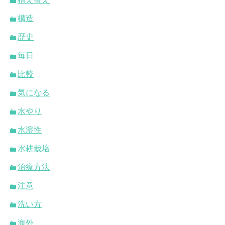
構造
歴史
毎日
比較
気になる
水やり
水溶性
水耕栽培
治療方法
注意
洗い方
海外