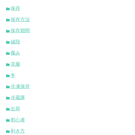
保存
保存方法
保存期間
値段
傷み
克服
冬
冷凍保存
冷蔵庫
出荷
初心者
剥き方