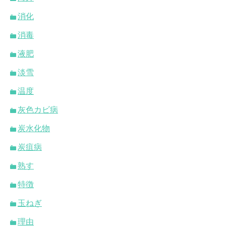
消化
消毒
液肥
淡雪
温度
灰色カビ病
炭水化物
炭疽病
熟す
特徴
玉ねぎ
理由