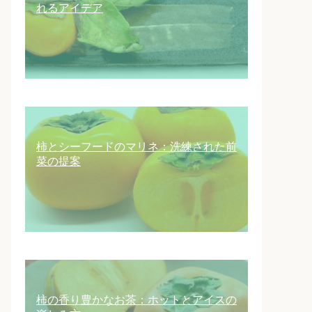
れるアイデア
柿とシーフードのマリネ：洗練された前
菜の提案
柿の香り豊かなお茶：ホットとアイスの