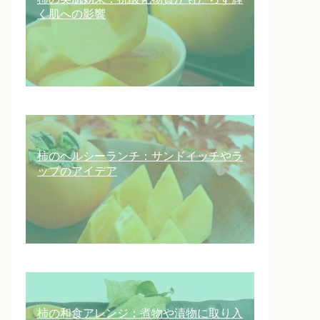
く肌への影響
柿のヘルシーランチ：サンドイッチやラ
ップのアイデア
柿の和食アレンジ：煮物や漬物に取り入