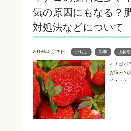
気の原因にもなる？
対処法などについて
2018年3月29日
いちご
影響
肥料過
イチゴが
お悩みの
イ・・・