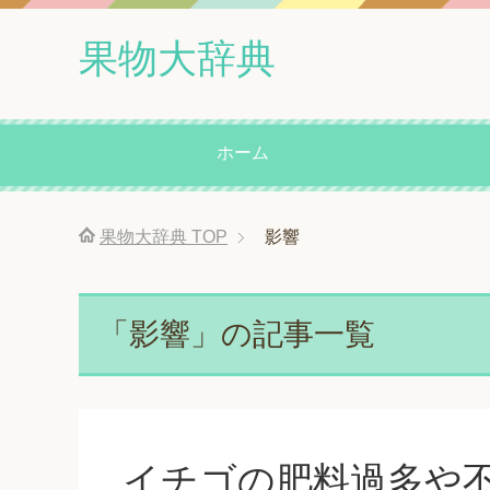
果物大辞典
ホーム
果物大辞典
TOP
影響
「影響」の記事一覧
イチゴの肥料過多や