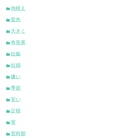
地植え
変色
大きく
奇形果
妊娠
妊婦
嫌い
季節
安い
定植
実
実時期