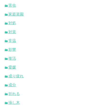
害虫
家庭菜園
対処
対策
常温
影響
復活
愛媛
成り疲れ
成分
折れる
挿し木