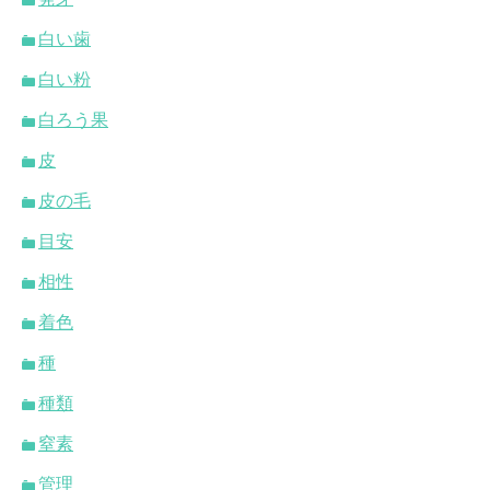
白い歯
白い粉
白ろう果
皮
皮の毛
目安
相性
着色
種
種類
窒素
管理