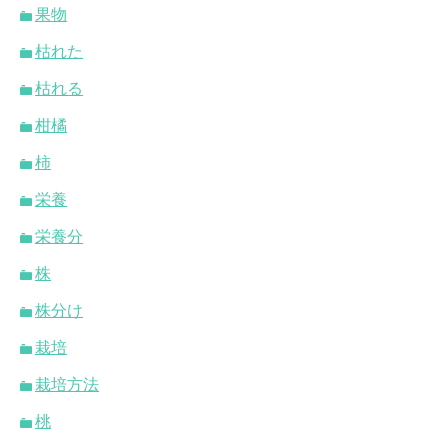
果物
枯れた
枯れる
柑橘
柿
栄養
栄養分
株
株分け
栽培
栽培方法
桃