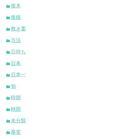
接木
推移
敷き藁
方法
日持ち
日本
日本一
旬
時期
時間
未分類
果実