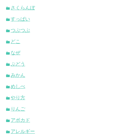
さくらんぼ
すっぱい
つぶつぶ
どこ
なぜ
ぶどう
みかん
めしべ
やり方
りんご
アボカド
アレルギー