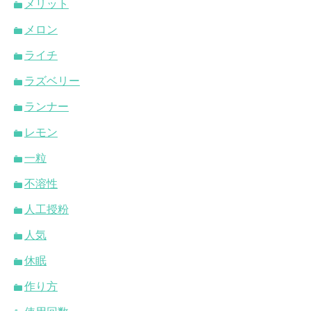
メリット
メロン
ライチ
ラズベリー
ランナー
レモン
一粒
不溶性
人工授粉
人気
休眠
作り方