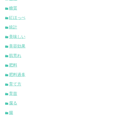
糖質
紅ほっぺ
統計
美味しい
美容効果
肌荒れ
肥料
肥料過多
育て方
育苗
腐る
腸