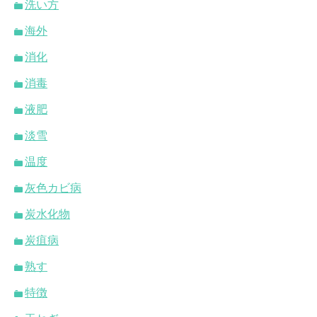
洗い方
海外
消化
消毒
液肥
淡雪
温度
灰色カビ病
炭水化物
炭疽病
熟す
特徴