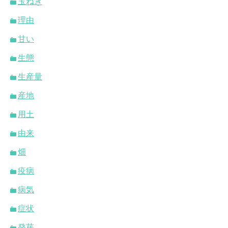
玉ねぎ
理由
甘い
生態
生産量
産地
用土
由来
畑
疫病
病気
症状
発芽