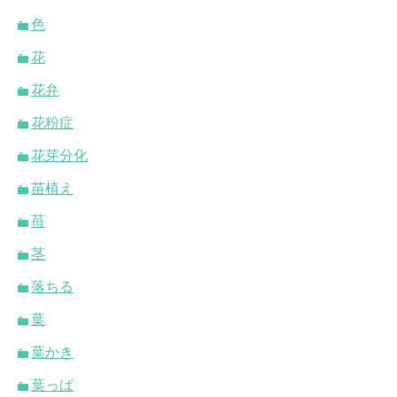
色
花
花弁
花粉症
花芽分化
苗植え
苺
茎
落ちる
葉
葉かき
葉っぱ