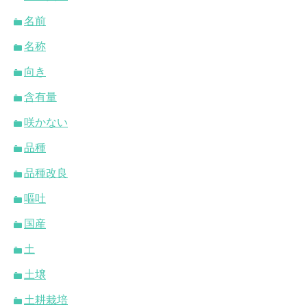
名前
名称
向き
含有量
咲かない
品種
品種改良
嘔吐
国産
土
土壌
土耕栽培