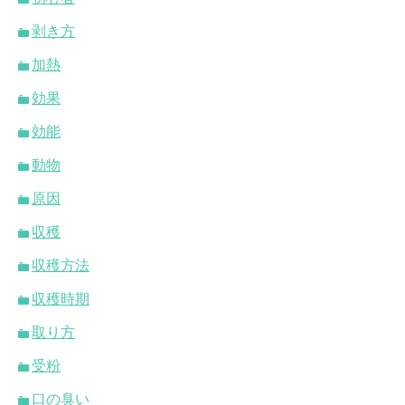
剥き方
加熱
効果
効能
動物
原因
収穫
収穫方法
収穫時期
取り方
受粉
口の臭い