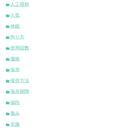
人工授粉
人気
休眠
作り方
使用回数
価格
保存
保存方法
保存期間
値段
傷み
克服