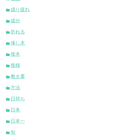
成り疲れ
成分
折れる
挿し木
接木
推移
敷き藁
方法
日持ち
日本
日本一
旬