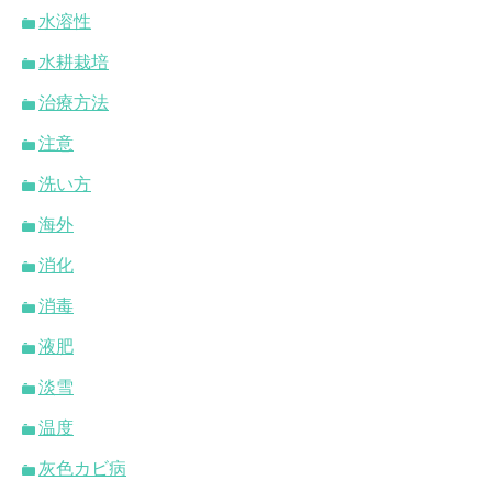
水溶性
水耕栽培
治療方法
注意
洗い方
海外
消化
消毒
液肥
淡雪
温度
灰色カビ病