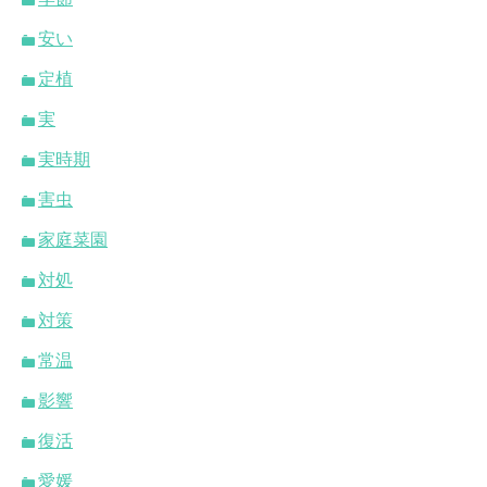
安い
定植
実
実時期
害虫
家庭菜園
対処
対策
常温
影響
復活
愛媛