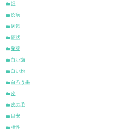
畑
疫病
病気
症状
発芽
白い歯
白い粉
白ろう果
皮
皮の毛
目安
相性