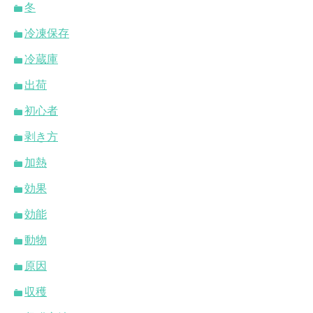
冬
冷凍保存
冷蔵庫
出荷
初心者
剥き方
加熱
効果
効能
動物
原因
収穫