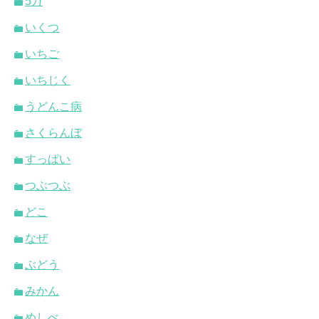
5万
いくつ
いちご
いちじく
うどんこ病
さくらんぼ
すっぱい
つぶつぶ
どこ
なぜ
ぶどう
みかん
めしべ