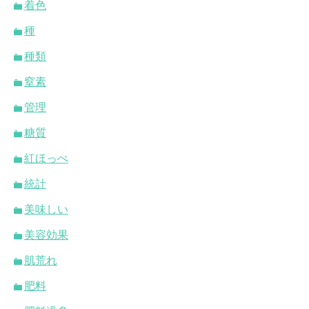
着色
種
種類
窒素
管理
糖質
紅ほっぺ
統計
美味しい
美容効果
肌荒れ
肥料