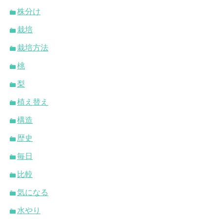
株分け
栽培
栽培方法
桃
梨
植え替え
構造
歴史
毎日
比較
気になる
水やり