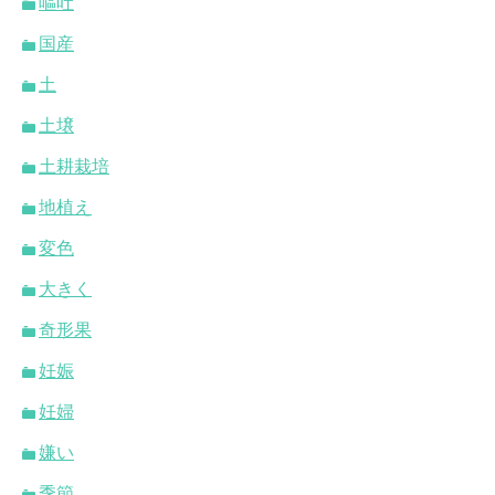
嘔吐
国産
土
土壌
土耕栽培
地植え
変色
大きく
奇形果
妊娠
妊婦
嫌い
季節