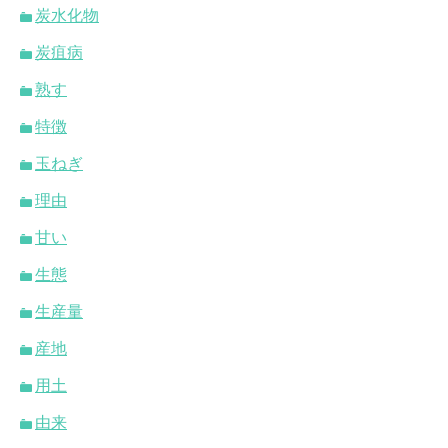
炭水化物
炭疽病
熟す
特徴
玉ねぎ
理由
甘い
生態
生産量
産地
用土
由来