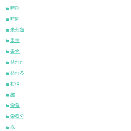
時期
時間
未分類
果実
果物
枯れた
枯れる
柑橘
柿
栄養
栄養分
株