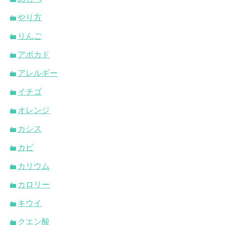
やり方
りんご
アボカド
アレルギー
イチゴ
オレンジ
カシス
カビ
カリウム
カロリー
キウイ
クエン酸