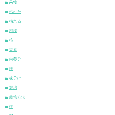
果物
枯れた
枯れる
柑橘
柿
栄養
栄養分
株
株分け
栽培
栽培方法
桃