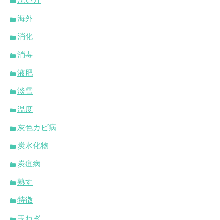
洗い方
海外
消化
消毒
液肥
淡雪
温度
灰色カビ病
炭水化物
炭疽病
熟す
特徴
玉ねぎ