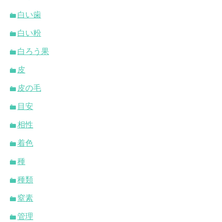
白い歯
白い粉
白ろう果
皮
皮の毛
目安
相性
着色
種
種類
窒素
管理