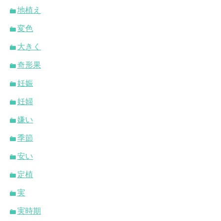
地植え
変色
大きく
奇形果
妊娠
妊婦
嫌い
季節
安い
定植
実
実時期