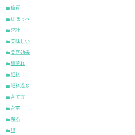
糖質
紅ほっぺ
統計
美味しい
美容効果
肌荒れ
肥料
肥料過多
育て方
育苗
腐る
腸