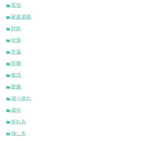
害虫
家庭菜園
対処
対策
常温
影響
復活
愛媛
成り疲れ
成分
折れる
挿し木