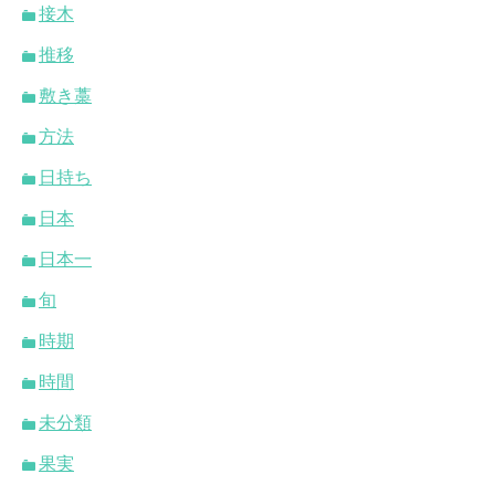
接木
推移
敷き藁
方法
日持ち
日本
日本一
旬
時期
時間
未分類
果実