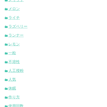
メロン
ライチ
ラズベリー
ランナー
レモン
一粒
不溶性
人工授粉
人気
休眠
作り方
使用回数