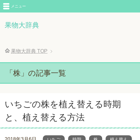
メニュー
果物大辞典
果物大辞典
TOP
「株」の記事一覧
いちごの株を植え替える時期
と、植え替える方法
2018年3月6日
いちご
時期
株
植え替え