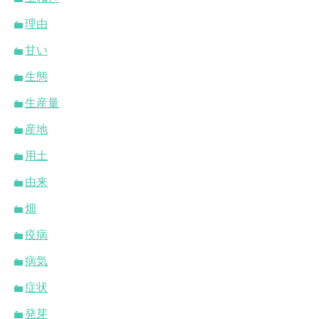
理由
甘い
生態
生産量
産地
用土
由来
畑
疫病
病気
症状
発芽