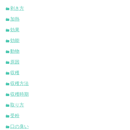
剥き方
加熱
効果
効能
動物
原因
収穫
収穫方法
収穫時期
取り方
受粉
口の臭い