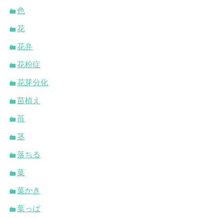
色
花
花弁
花粉症
花芽分化
苗植え
苺
茎
落ちる
葉
葉かき
葉っぱ