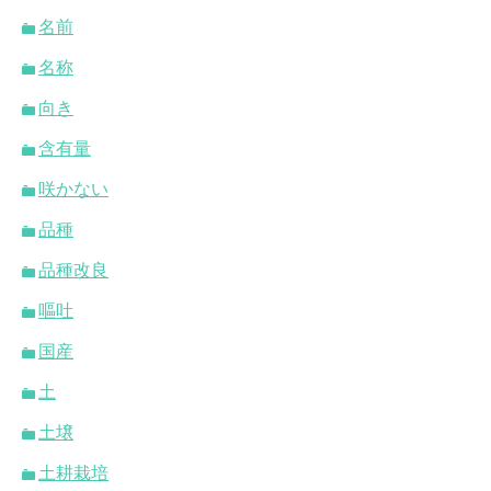
名前
名称
向き
含有量
咲かない
品種
品種改良
嘔吐
国産
土
土壌
土耕栽培