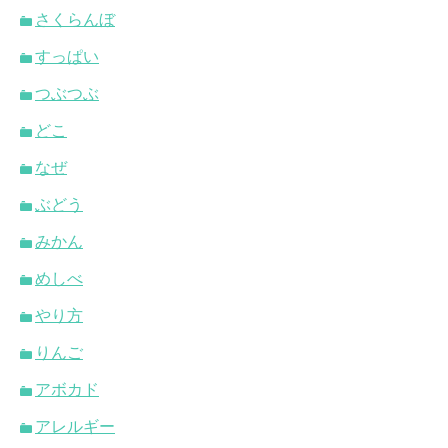
さくらんぼ
すっぱい
つぶつぶ
どこ
なぜ
ぶどう
みかん
めしべ
やり方
りんご
アボカド
アレルギー