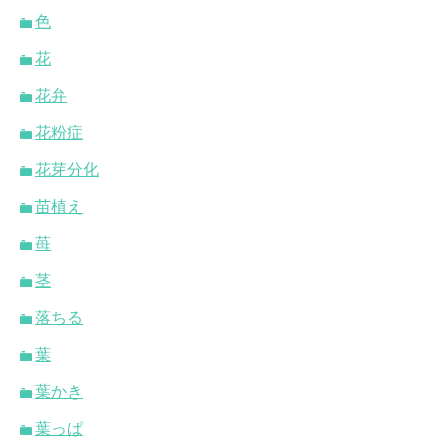
色
花
花弁
花粉症
花芽分化
苗植え
苺
茎
落ちる
葉
葉かき
葉っぱ