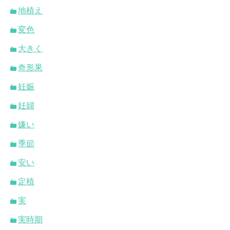
地植え
変色
大きく
奇形果
妊娠
妊婦
嫌い
季節
安い
定植
実
実時期