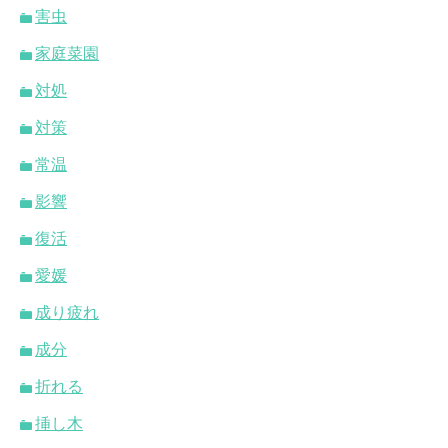
害虫
家庭菜園
対処
対策
常温
影響
復活
愛媛
成り疲れ
成分
折れる
挿し木