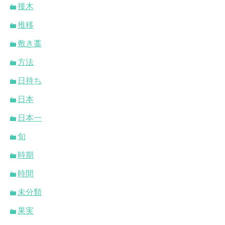
接木
推移
敷き藁
方法
日持ち
日本
日本一
旬
時期
時間
未分類
果実