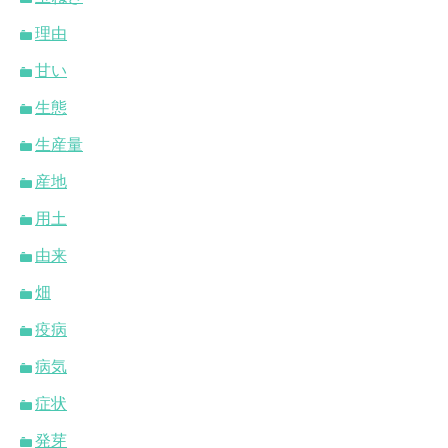
理由
甘い
生態
生産量
産地
用土
由来
畑
疫病
病気
症状
発芽