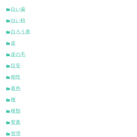
白い歯
白い粉
白ろう果
皮
皮の毛
目安
相性
着色
種
種類
窒素
管理