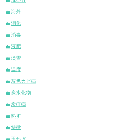
洗い方
海外
消化
消毒
液肥
淡雪
温度
灰色カビ病
炭水化物
炭疽病
熟す
特徴
玉ねぎ