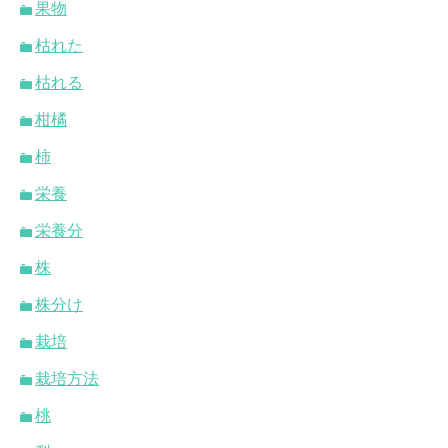
果物
枯れた
枯れる
柑橘
柿
栄養
栄養分
株
株分け
栽培
栽培方法
桃