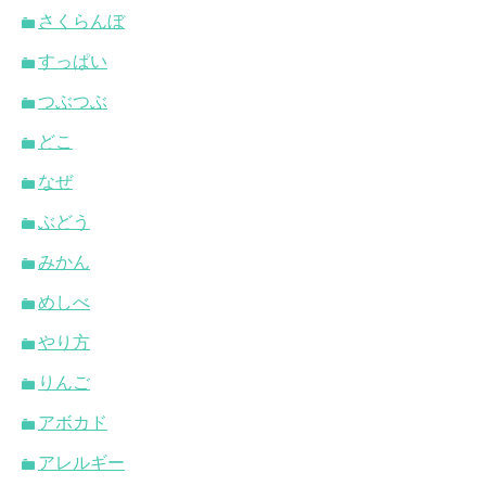
さくらんぼ
すっぱい
つぶつぶ
どこ
なぜ
ぶどう
みかん
めしべ
やり方
りんご
アボカド
アレルギー