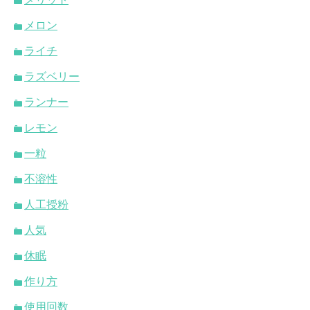
メロン
ライチ
ラズベリー
ランナー
レモン
一粒
不溶性
人工授粉
人気
休眠
作り方
使用回数