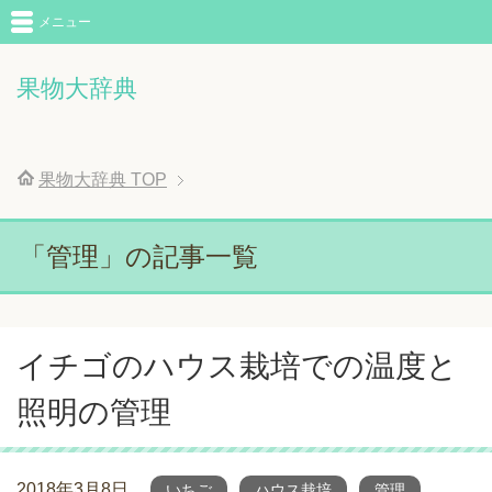
メニュー
果物大辞典
果物大辞典
TOP
「管理」の記事一覧
イチゴのハウス栽培での温度と
照明の管理
2018年3月8日
いちご
ハウス栽培
管理