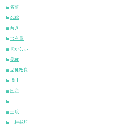
名前
名称
向き
含有量
咲かない
品種
品種改良
嘔吐
国産
土
土壌
土耕栽培