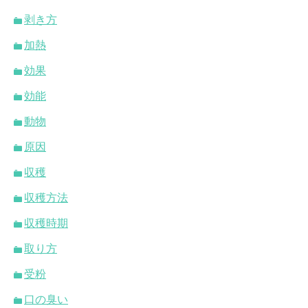
剥き方
加熱
効果
効能
動物
原因
収穫
収穫方法
収穫時期
取り方
受粉
口の臭い