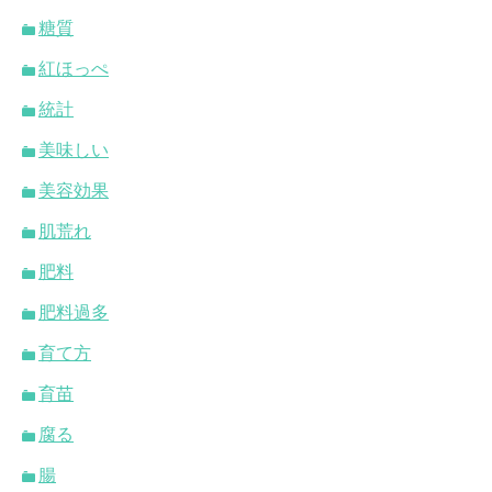
糖質
紅ほっぺ
統計
美味しい
美容効果
肌荒れ
肥料
肥料過多
育て方
育苗
腐る
腸