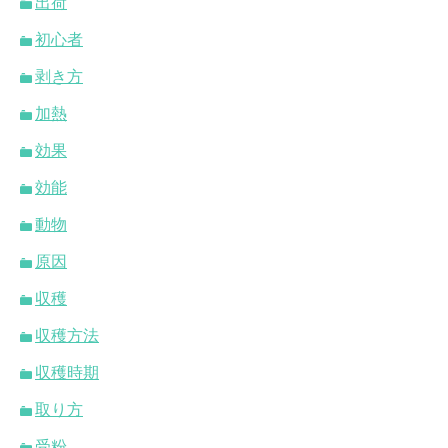
出荷
初心者
剥き方
加熱
効果
効能
動物
原因
収穫
収穫方法
収穫時期
取り方
受粉