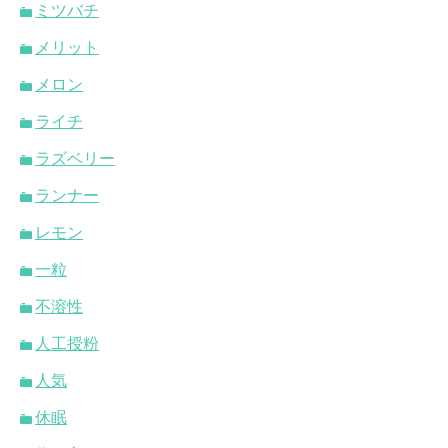
ミツバチ
メリット
メロン
ライチ
ラズベリー
ランナー
レモン
一粒
不溶性
人工授粉
人気
休眠