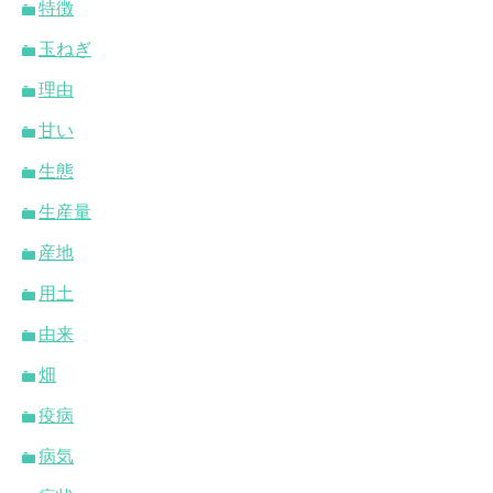
特徴
玉ねぎ
理由
甘い
生態
生産量
産地
用土
由来
畑
疫病
病気