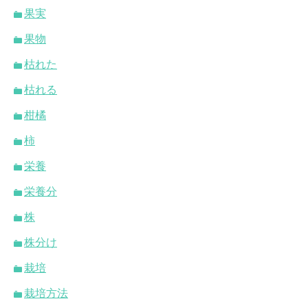
果実
果物
枯れた
枯れる
柑橘
柿
栄養
栄養分
株
株分け
栽培
栽培方法