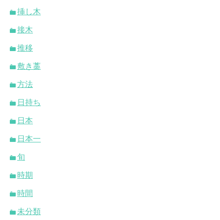
挿し木
接木
推移
敷き藁
方法
日持ち
日本
日本一
旬
時期
時間
未分類