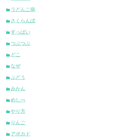
うどんこ病
さくらんぼ
すっぱい
つぶつぶ
どこ
なぜ
ぶどう
みかん
めしべ
やり方
りんご
アボカド