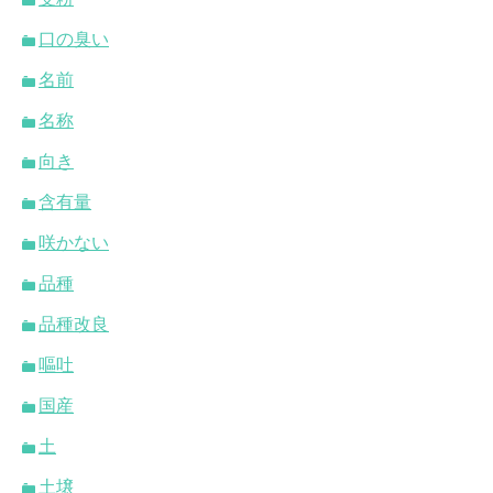
口の臭い
名前
名称
向き
含有量
咲かない
品種
品種改良
嘔吐
国産
土
土壌