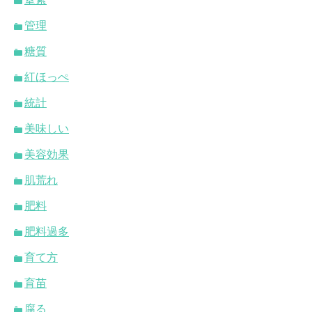
管理
糖質
紅ほっぺ
統計
美味しい
美容効果
肌荒れ
肥料
肥料過多
育て方
育苗
腐る