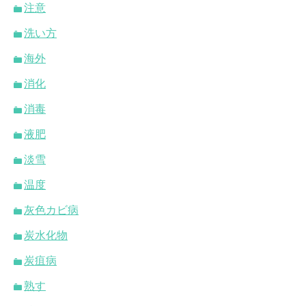
注意
洗い方
海外
消化
消毒
液肥
淡雪
温度
灰色カビ病
炭水化物
炭疽病
熟す