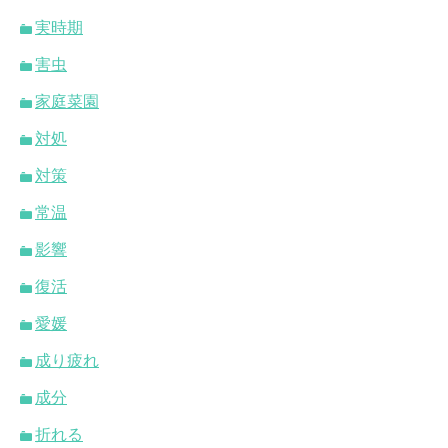
実時期
害虫
家庭菜園
対処
対策
常温
影響
復活
愛媛
成り疲れ
成分
折れる