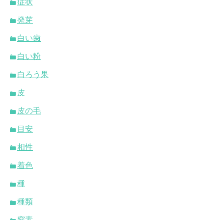
症状
発芽
白い歯
白い粉
白ろう果
皮
皮の毛
目安
相性
着色
種
種類
窒素