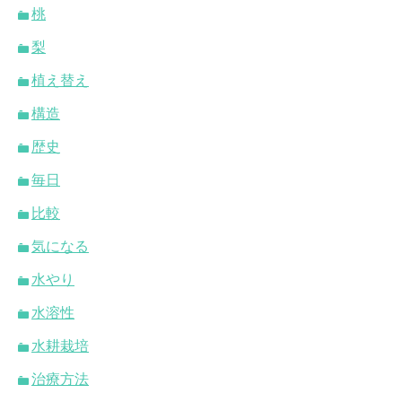
桃
梨
植え替え
構造
歴史
毎日
比較
気になる
水やり
水溶性
水耕栽培
治療方法