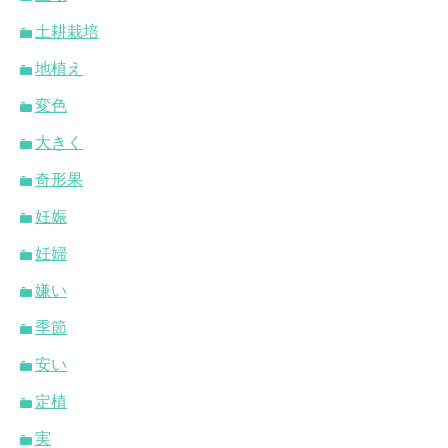
土耕栽培
地植え
変色
大きく
奇形果
妊娠
妊婦
嫌い
季節
安い
定植
実