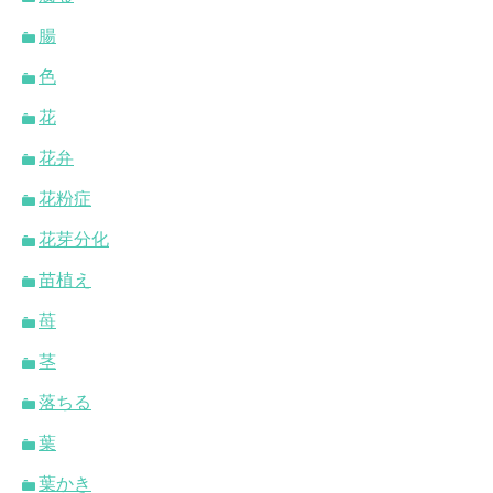
腸
色
花
花弁
花粉症
花芽分化
苗植え
苺
茎
落ちる
葉
葉かき