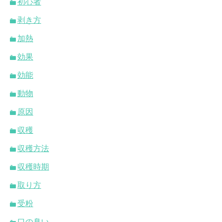
初心者
剥き方
加熱
効果
効能
動物
原因
収穫
収穫方法
収穫時期
取り方
受粉
口の臭い