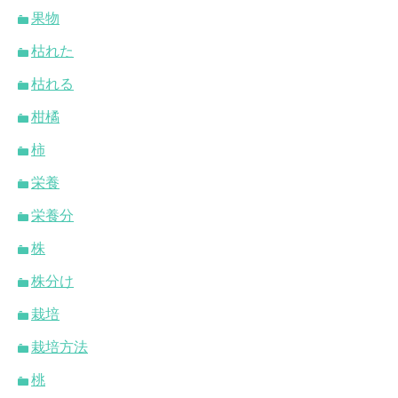
果物
枯れた
枯れる
柑橘
柿
栄養
栄養分
株
株分け
栽培
栽培方法
桃