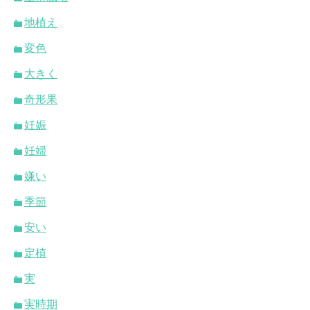
地植え
変色
大きく
奇形果
妊娠
妊婦
嫌い
季節
安い
定植
実
実時期