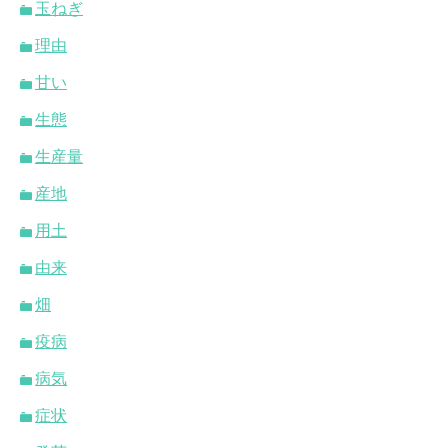
玉ねぎ
理由
甘い
生態
生産量
産地
用土
由来
畑
疫病
病気
症状