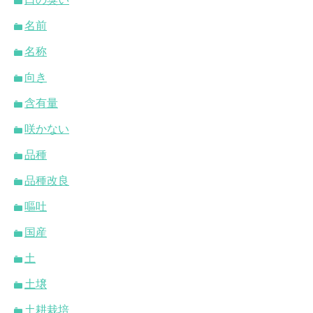
名前
名称
向き
含有量
咲かない
品種
品種改良
嘔吐
国産
土
土壌
土耕栽培