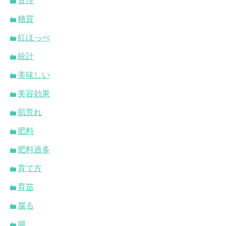
管理
糖質
紅ほっぺ
統計
美味しい
美容効果
肌荒れ
肥料
肥料過多
育て方
育苗
腐る
腸