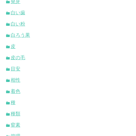
発芽
白い歯
白い粉
白ろう果
皮
皮の毛
目安
相性
着色
種
種類
窒素