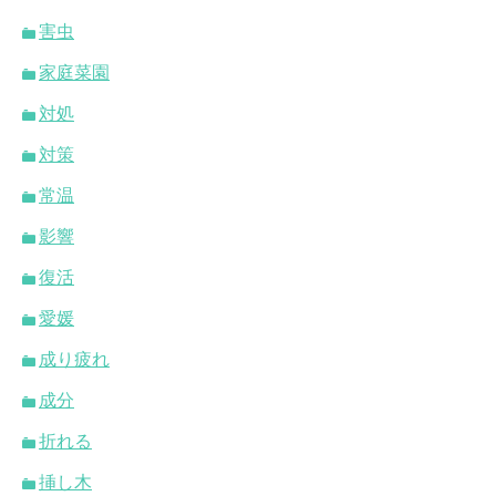
害虫
家庭菜園
対処
対策
常温
影響
復活
愛媛
成り疲れ
成分
折れる
挿し木