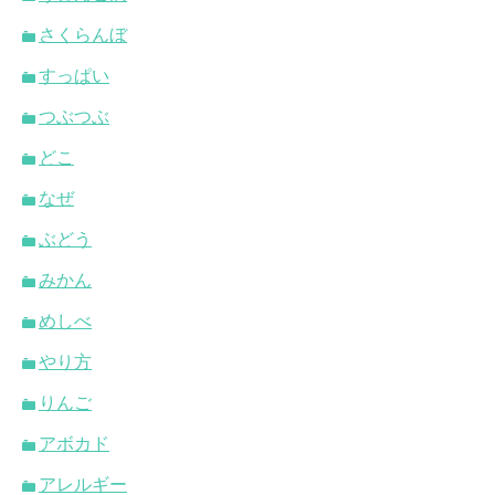
さくらんぼ
すっぱい
つぶつぶ
どこ
なぜ
ぶどう
みかん
めしべ
やり方
りんご
アボカド
アレルギー