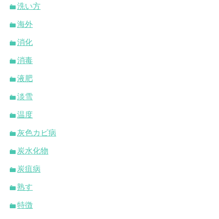
洗い方
海外
消化
消毒
液肥
淡雪
温度
灰色カビ病
炭水化物
炭疽病
熟す
特徴