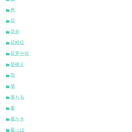
色
花
花弁
花粉症
花芽分化
苗植え
苺
茎
落ちる
葉
葉かき
葉っぱ