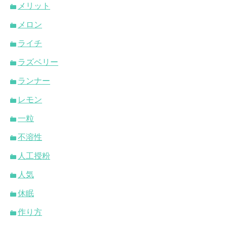
メリット
メロン
ライチ
ラズベリー
ランナー
レモン
一粒
不溶性
人工授粉
人気
休眠
作り方