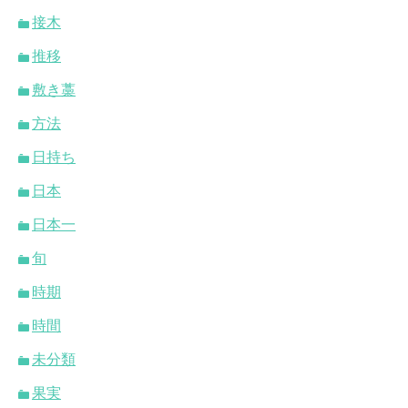
接木
推移
敷き藁
方法
日持ち
日本
日本一
旬
時期
時間
未分類
果実