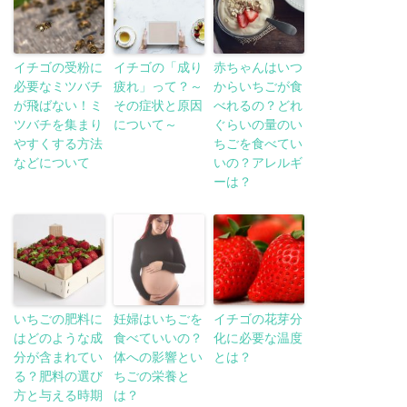
イチゴの受粉に
イチゴの「成り
赤ちゃんはいつ
必要なミツバチ
疲れ」って？～
からいちごが食
が飛ばない！ミ
その症状と原因
べれるの？どれ
ツバチを集まり
について～
ぐらいの量のい
やすくする方法
ちごを食べてい
などについて
いの？アレルギ
ーは？
いちごの肥料に
妊婦はいちごを
イチゴの花芽分
はどのような成
食べていいの？
化に必要な温度
分が含まれてい
体への影響とい
とは？
る？肥料の選び
ちごの栄養と
方と与える時期
は？