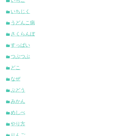
いちご
いちじく
うどんこ病
さくらんぼ
すっぱい
つぶつぶ
どこ
なぜ
ぶどう
みかん
めしべ
やり方
りんご