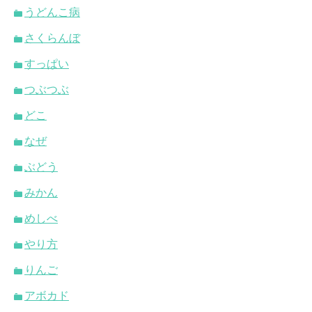
うどんこ病
さくらんぼ
すっぱい
つぶつぶ
どこ
なぜ
ぶどう
みかん
めしべ
やり方
りんご
アボカド