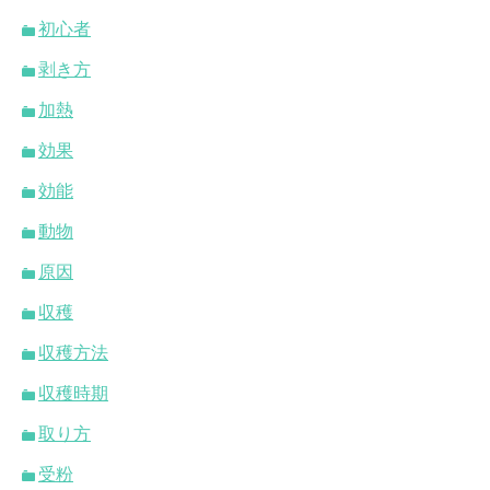
初心者
剥き方
加熱
効果
効能
動物
原因
収穫
収穫方法
収穫時期
取り方
受粉