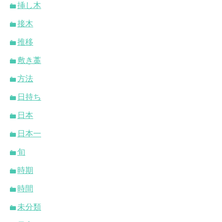
挿し木
接木
推移
敷き藁
方法
日持ち
日本
日本一
旬
時期
時間
未分類