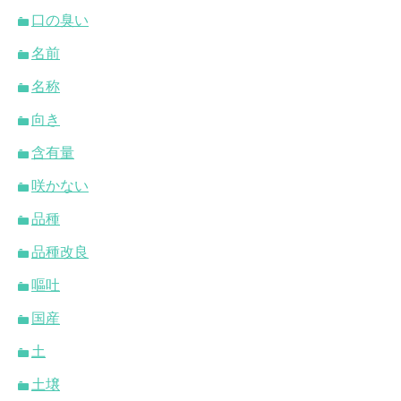
口の臭い
名前
名称
向き
含有量
咲かない
品種
品種改良
嘔吐
国産
土
土壌