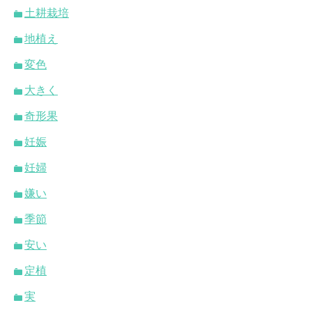
土耕栽培
地植え
変色
大きく
奇形果
妊娠
妊婦
嫌い
季節
安い
定植
実