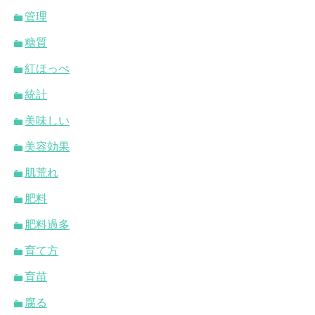
管理
糖質
紅ほっぺ
統計
美味しい
美容効果
肌荒れ
肥料
肥料過多
育て方
育苗
腐る