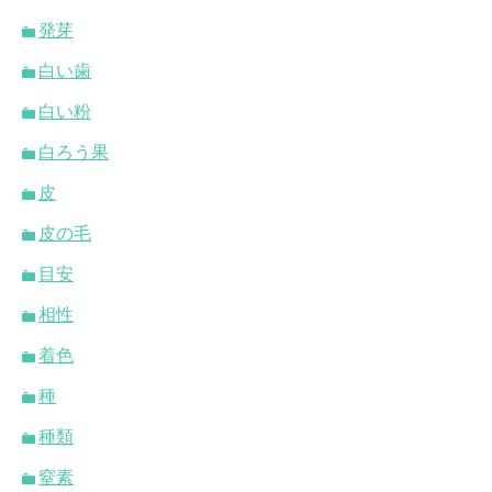
発芽
白い歯
白い粉
白ろう果
皮
皮の毛
目安
相性
着色
種
種類
窒素