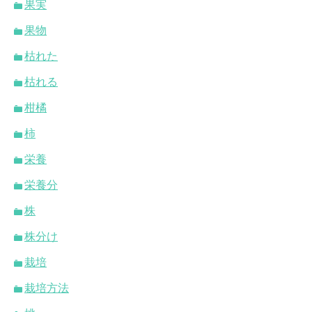
果実
果物
枯れた
枯れる
柑橘
柿
栄養
栄養分
株
株分け
栽培
栽培方法