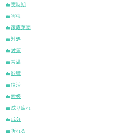
実時期
害虫
家庭菜園
対処
対策
常温
影響
復活
愛媛
成り疲れ
成分
折れる