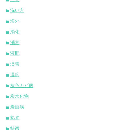
洗い方
海外
消化
消毒
液肥
淡雪
温度
灰色カビ病
炭水化物
炭疽病
熟す
特徴