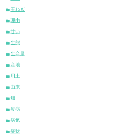
玉ねぎ
理由
甘い
生態
生産量
産地
用土
由来
畑
疫病
病気
症状