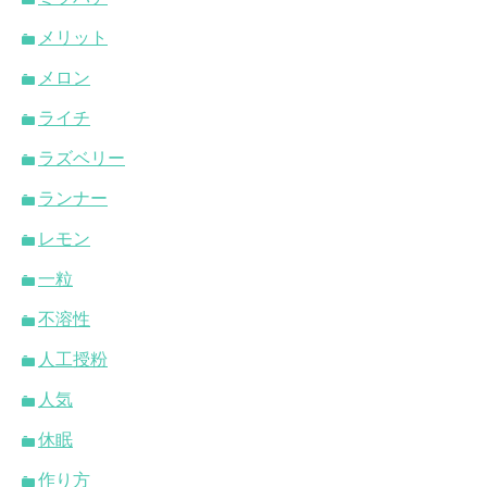
メリット
メロン
ライチ
ラズベリー
ランナー
レモン
一粒
不溶性
人工授粉
人気
休眠
作り方