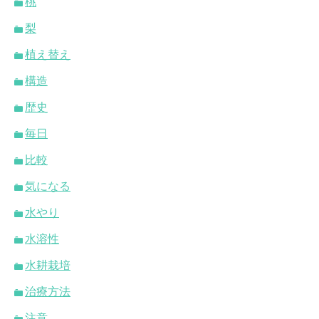
桃
梨
植え替え
構造
歴史
毎日
比較
気になる
水やり
水溶性
水耕栽培
治療方法
注意