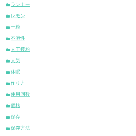
ランナー
レモン
一粒
不溶性
人工授粉
人気
休眠
作り方
使用回数
価格
保存
保存方法