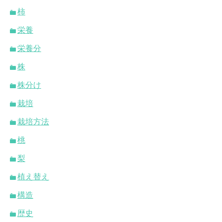
柿
栄養
栄養分
株
株分け
栽培
栽培方法
桃
梨
植え替え
構造
歴史