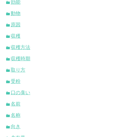
効能
動物
原因
収穫
収穫方法
収穫時期
取り方
受粉
口の臭い
名前
名称
向き