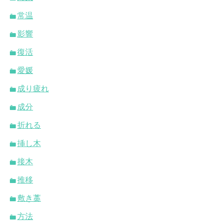
常温
影響
復活
愛媛
成り疲れ
成分
折れる
挿し木
接木
推移
敷き藁
方法