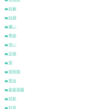
妊娠
妊婦
嫌い
季節
安い
定植
実
実時期
害虫
家庭菜園
対処
対策