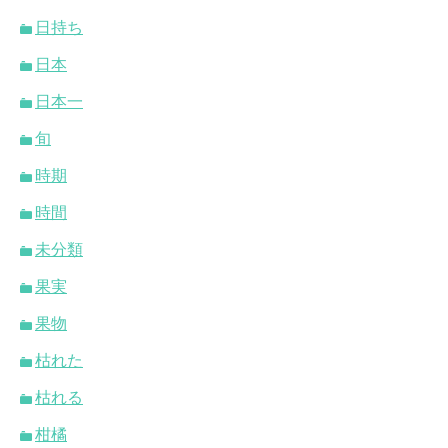
日持ち
日本
日本一
旬
時期
時間
未分類
果実
果物
枯れた
枯れる
柑橘