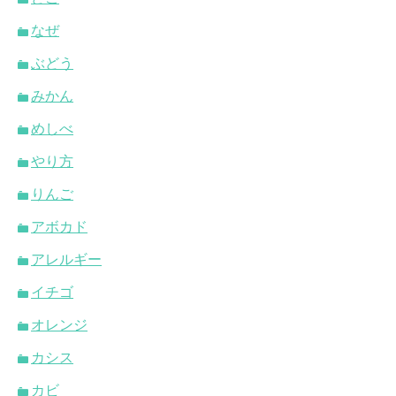
なぜ
ぶどう
みかん
めしべ
やり方
りんご
アボカド
アレルギー
イチゴ
オレンジ
カシス
カビ