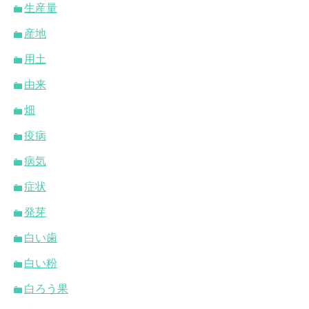
生産量
産地
用土
由来
畑
疫病
病気
症状
発芽
白い歯
白い粉
白ろう果