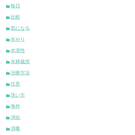
毎日
比較
気になる
水やり
水溶性
水耕栽培
治療方法
注意
洗い方
海外
消化
消毒