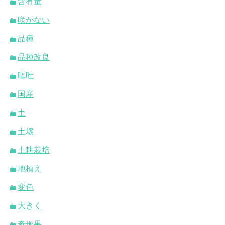
含有量
咲かない
品種
品種改良
嘔吐
国産
土
土壌
土耕栽培
地植え
変色
大きく
奇形果