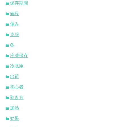
保存期間
値段
傷み
克服
冬
冷凍保存
冷蔵庫
出荷
初心者
剥き方
加熱
効果