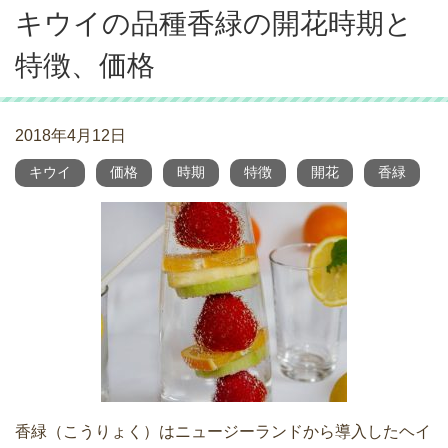
キウイの品種香緑の開花時期と
特徴、価格
2018年4月12日
キウイ
価格
時期
特徴
開花
香緑
香緑（こうりょく）はニュージーランドから導入したヘイ