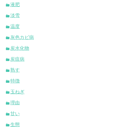
液肥
淡雪
温度
灰色カビ病
炭水化物
炭疽病
熟す
特徴
玉ねぎ
理由
甘い
生態