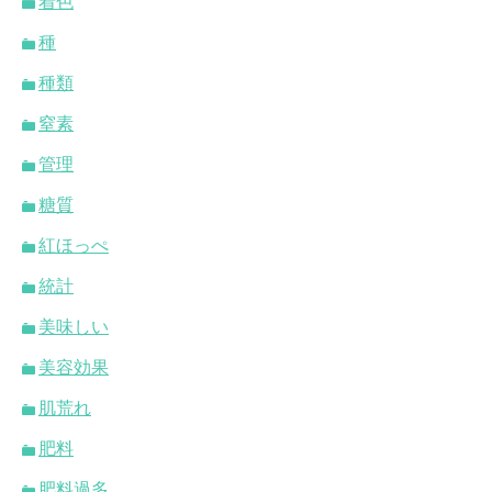
着色
種
種類
窒素
管理
糖質
紅ほっぺ
統計
美味しい
美容効果
肌荒れ
肥料
肥料過多