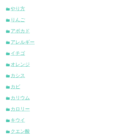
やり方
りんご
アボカド
アレルギー
イチゴ
オレンジ
カシス
カビ
カリウム
カロリー
キウイ
クエン酸