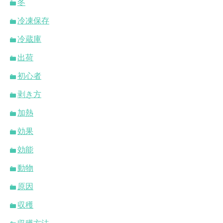
冬
冷凍保存
冷蔵庫
出荷
初心者
剥き方
加熱
効果
効能
動物
原因
収穫