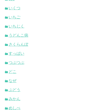
いくつ
いちご
いちじく
うどんこ病
さくらんぼ
すっぱい
つぶつぶ
どこ
なぜ
ぶどう
みかん
めしべ