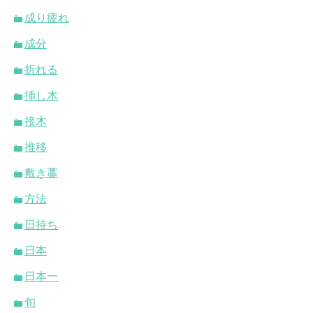
成り疲れ
成分
折れる
挿し木
接木
推移
敷き藁
方法
日持ち
日本
日本一
旬