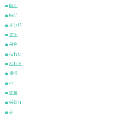
時期
時間
未分類
果実
果物
枯れた
枯れる
柑橘
柿
栄養
栄養分
株