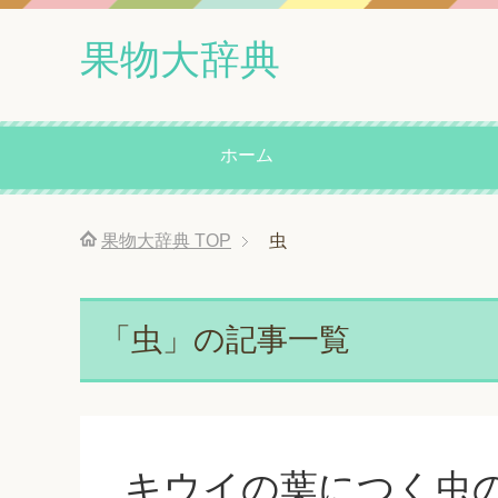
果物大辞典
ホーム
果物大辞典
TOP
虫
「虫」の記事一覧
キウイの葉につく虫