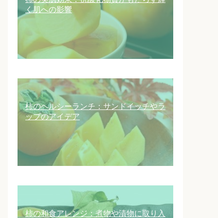
く肌への影響
柿のヘルシーランチ：サンドイッチやラ
ップのアイデア
柿の和食アレンジ：煮物や漬物に取り入