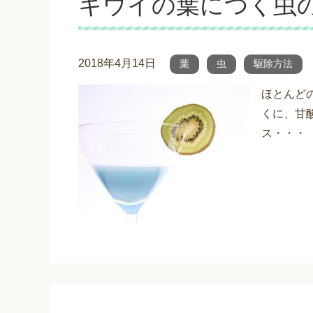
キウイの葉につく虫
2018年4月14日
葉
虫
駆除方法
ほとんど
くに、甘
ス・・・