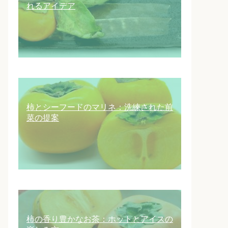
れるアイデア
柿とシーフードのマリネ：洗練された前
菜の提案
柿の香り豊かなお茶：ホットとアイスの