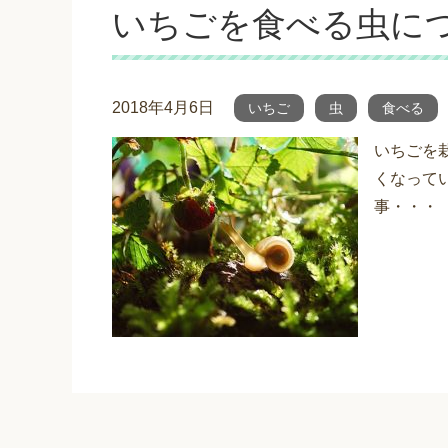
いちごを食べる虫に
2018年4月6日
いちご
虫
食べる
いちごを
くなって
事・・・