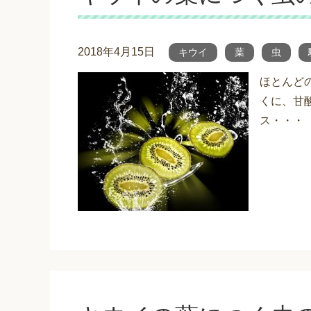
2018年4月15日
キウイ
葉
虫
ほとんど
くに、甘
ス・・・