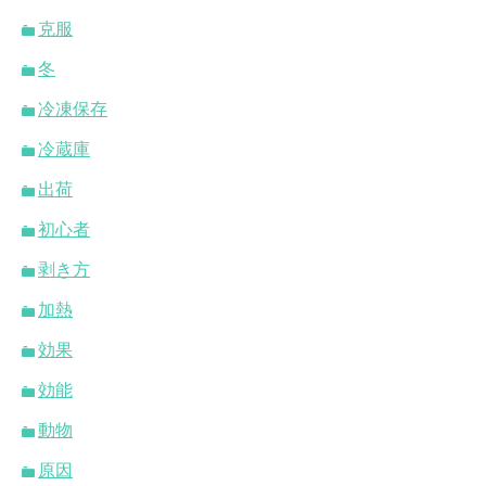
克服
冬
冷凍保存
冷蔵庫
出荷
初心者
剥き方
加熱
効果
効能
動物
原因