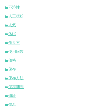
不溶性
人工授粉
人気
休眠
作り方
使用回数
価格
保存
保存方法
保存期間
値段
傷み