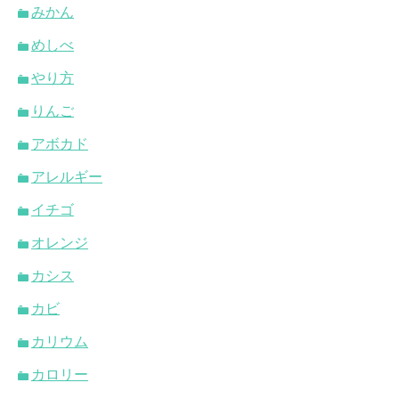
みかん
めしべ
やり方
りんご
アボカド
アレルギー
イチゴ
オレンジ
カシス
カビ
カリウム
カロリー