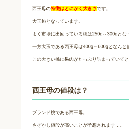
西王母の
特徴はとにかく大きさ
です。
大玉桃となっています。
よく市場に出回っている桃は250g～300gと
一方大玉である西王母は400g～600gとなん
この大きい桃に果肉がたっぷり詰まっていてと
西王母の値段は？
ブランド桃である西王母。
さぞかし値段が高いことが予想されます…。