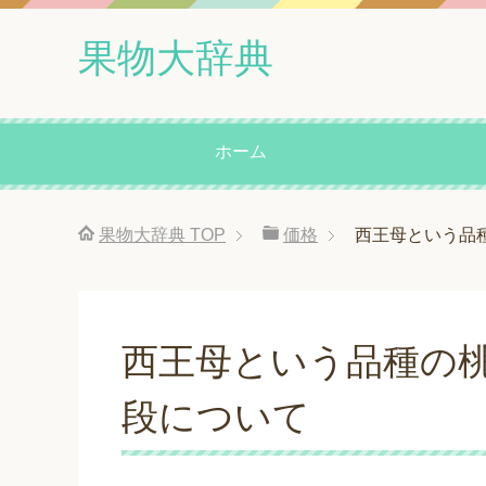
果物大辞典
ホーム
果物大辞典
TOP
価格
西王母という品
西王母という品種の
段について