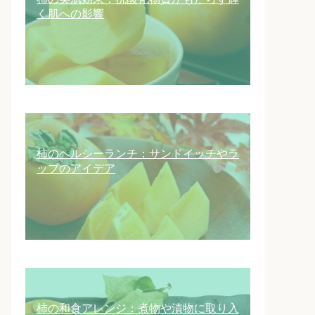
く肌への影響
柿のヘルシーランチ：サンドイッチやラ
ップのアイデア
柿の和食アレンジ：煮物や漬物に取り入