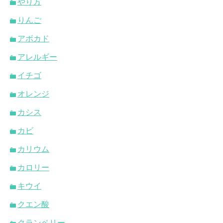
やり方
りんご
アボカド
アレルギー
イチゴ
オレンジ
カシス
カビ
カリウム
カロリー
キウイ
クエン酸
クランベリー