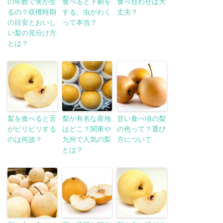
の年数で実が生
食べると下痢を
食べ合わせは大
るの？収穫時期
する。虫がわく
丈夫？
の目安とおいし
って本当？
い梨の見分け方
とは？
梨を食べると舌
梨が有名な産地
甘い食べ頃の梨
がピリピリする
はどこ？関東や
の色って？選び
のは何故？
九州で人気の梨
方について
とは？