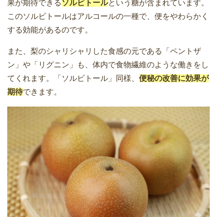
果が期待できる
ソルビトール
という糖が含まれています。
このソルビトールはアルコールの一種で、便をやわらかく
する効能があるのです。
また、梨のシャリシャリした食感の元である「ペントザ
ン」や「リグニン」も、体内で食物繊維のような働きをし
てくれます。「ソルビトール」同様、
便秘の改善に効果が
期待
できます。