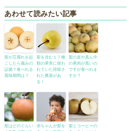
あわせて読みたい記事
梨が芯腐れを起
梨を含む１７種
梨の皮や真ん中
こしたら傷みの
類の果実に使わ
の果肉が黒いの
証拠？食べれる
れていた排除さ
ですが食べれま
賞味期間は？
れた農薬があ
すか？
る！
梨はどのぐらい
赤ちゃんが梨を
梨とコーヒーの