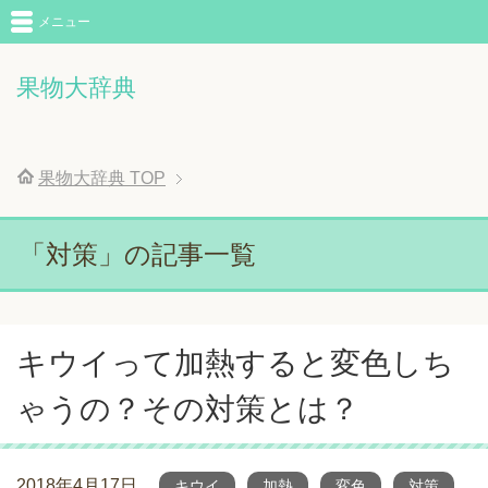
メニュー
果物大辞典
果物大辞典
TOP
「対策」の記事一覧
キウイって加熱すると変色しち
ゃうの？その対策とは？
2018年4月17日
キウイ
加熱
変色
対策