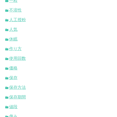
一粒
不溶性
人工授粉
人気
休眠
作り方
使用回数
価格
保存
保存方法
保存期間
値段
傷み