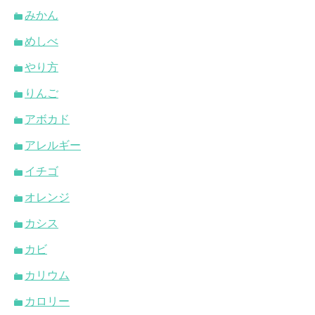
みかん
めしべ
やり方
りんご
アボカド
アレルギー
イチゴ
オレンジ
カシス
カビ
カリウム
カロリー